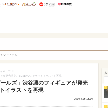
総研 ディズニー特集
mimot.
うまいめし
うまいパン
うまい肉
Medery.
y. Character's
ョンアイテム
>
ィギュア
人
アが発売決定、BD&DVDジャケットイラストを再現
ガールズ」渋谷凛のフィギュアが発売
1
ットイラストを再現
2016.4.25 13:10
2