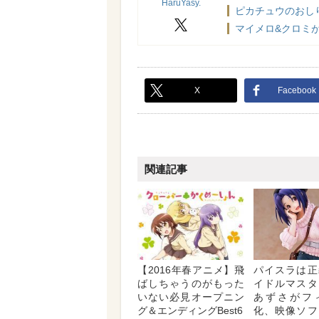
HaruYasy.
ピカチュウのおし
X
マイメロ&クロミが
X
Facebook
関連記事
【2016年春アニメ】飛
パイスラは正
ばしちゃうのがもった
イドルマスタ
いない必見オープニン
あずさがフ
グ＆エンディングBest6
化、映像ソフ