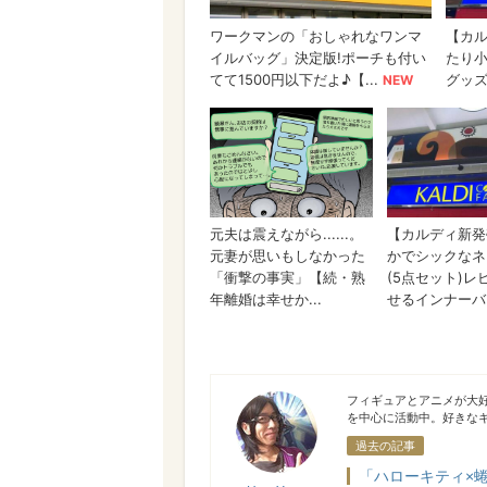
HaruYasy.
フィギュアとアニメが大好
を中心に活動中。好きな
過去の記事
「ハローキティ×