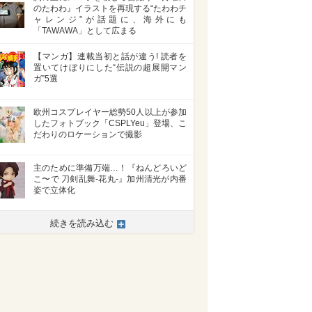
のたわわ』イラストを再現する“たわわチ
ャレンジ”が話題に、海外にも
「TAWAWA」として広まる
【マンガ】連載当初と話が違う! 読者を
置いてけぼりにした“伝説の超展開マン
ガ”5選
欧州コスプレイヤー総勢50人以上が参加
したフォトブック「CSPLYeu」登場、こ
だわりのロケーションで撮影
主のために準備万端…！『ねんどろいど
こ〜で 刀剣乱舞-花丸-』加州清光が内番
姿で立体化
続きを読み込む