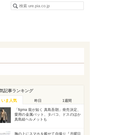
気記事ランキング
いま人気
昨日
1週間
「figma 龍が如く 真島吾朗」発売決定、
愛用の金属バット、タバコ、ドスのほか
真島組ヘルメットも
胸の上にスマホを載せて自撮り『月曜日