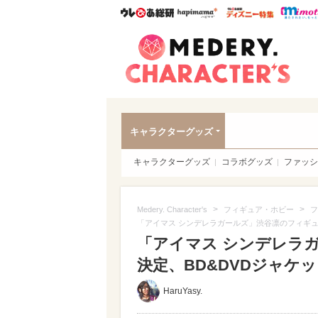
ウレぴあ総研
ハピママ*
ウレぴあ
Meder
キャラクターグッズ
キャラクターグッズ
コラボグッズ
ファッシ
>
>
Medery. Character's
フィギュア・ホビー
フ
「アイマス シンデレラガールズ」渋谷凛のフィギュ
「アイマス シンデレラ
決定、BD&DVDジャケ
HaruYasy.