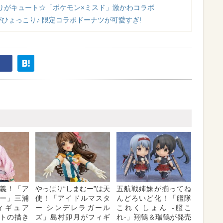
りがキュート☆「ポケモン×ミスド」激かわコラボ
ひょっこり♪ 限定コラボドーナツが可愛すぎ!
義！「ア
やっぱり“しまむー”は天
五航戦姉妹が揃ってね
ー」三浦
使！「アイドルマスタ
んどろいど化！「艦隊
ィギュア
ー シンデレラガール
これくしょん -艦こ
トの描き
ズ」島村卯月がフィギ
れ-」翔鶴＆瑞鶴が発売