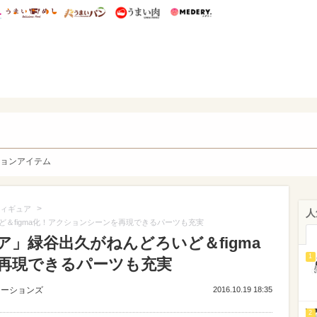
総研 ディズニー特集
mimot.
うまいめし
うまいパン
うまい肉
Medery.
y. Character's
ョンアイテム
>
ィギュア
人
＆figma化！アクションシーンを再現できるパーツも充実
」緑谷出久がねんどろいど＆figma
1
再現できるパーツも充実
ューションズ
2016.10.19 18:35
2