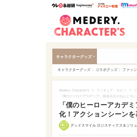
ウレぴあ総研
ハピママ*
ウレぴあ
Meder
キャラクターグッズ
キャラクターグッズ
コラボグッズ
ファッシ
>
>
Medery. Character's
フィギュア・ホビー
フ
「僕のヒーローアカデミア」緑谷出久がねんどろいど
「僕のヒーローアカデミア
化！アクションシーンを
グッドスマイル ロジスティクス＆ソリ