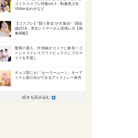
コミケコスプレ特集vol.3・制服美少女、
Vtuberあわせなど
【コスプレ】“闘う美女”が大集合!「闘会
議2019」美女レイヤーさん現地レポ【画
像満載】
驚異の新人、叶姉妹がコミケに参加！ゴ
ージャスドレスでファビュラスにブロマ
イドを手渡し
チョコ型にも!「セーラームーン」キーア
イテム形の氷ができるアイストレー発売
続きを読み込む