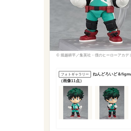
© 堀越耕平／集英社・僕のヒーローアカデ
ねんどろいど＆fi
フォトギャラリー
（画像11点）