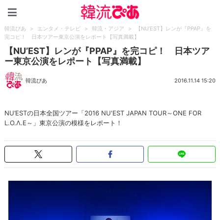
韓流ぴあ
韓流ぴあ
>
エンタメ・テレビ
>
韓流・アジア
>
【NU’EST】レンが『PPAP』を
完コピ！ 日本ツアー東京公演をレポート【写真満載】
【NU’EST】レンが『PPAP』を完コピ！ 日本ツア
ー東京公演をレポート【写真満載】
韓流ぴあ
2016.11.14 15:20
NU’ESTの日本全国ツアー「2016 NU'EST JAPAN TOUR～ONE FOR
L.O.Λ.E～」東京公演の模様をレポート！