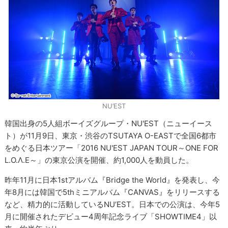
NU’EST
韓国出身の5人組ボーイズグループ・NU'EST（ニューイース
ト）が11月9日、東京・渋谷のTSUTAYA O-EASTで全国6都市
をめぐる日本ツアー「2016 NU'EST JAPAN TOUR～ONE FOR
L.O.Λ.E～」の東京公演を開催、約1,000人を動員した。
昨年11月に日本1stアルバム『Bridge the World』を発表し、今
年8月には韓国で5thミニアルバム『CANVAS』をリリースする
など、精力的に活動しているNU’EST。日本での公演は、今年5
月に開催されたデビュー4周年記念ライブ「SHOWTIME4」以