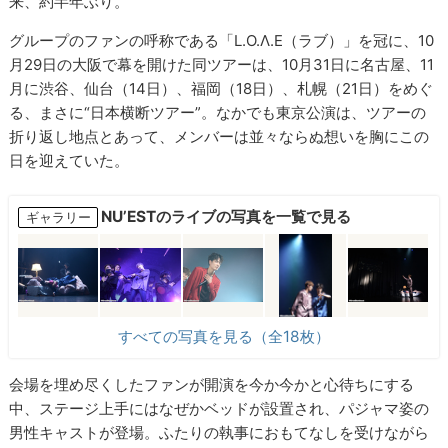
来、約半年ぶり。
グループのファンの呼称である「L.O.Λ.E（ラブ）」を冠に、10
月29日の大阪で幕を開けた同ツアーは、10月31日に名古屋、11
月に渋谷、仙台（14日）、福岡（18日）、札幌（21日）をめぐ
る、まさに“日本横断ツアー”。なかでも東京公演は、ツアーの
折り返し地点とあって、メンバーは並々ならぬ想いを胸にこの
日を迎えていた。
NU’ESTのライブの写真を一覧で見る
ギャラリー
すべての写真を見る（全18枚）
会場を埋め尽くしたファンが開演を今か今かと心待ちにする
中、ステージ上手にはなぜかベッドが設置され、パジャマ姿の
男性キャストが登場。ふたりの執事におもてなしを受けながら