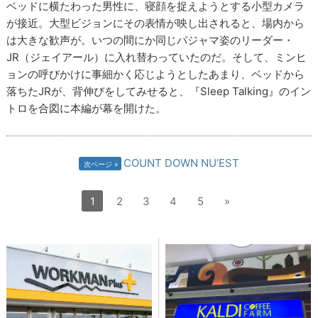
ベッドに横たわった男性に、寝顔を捉えようとする小型カメラ
が接近。大型ビジョンにその表情が映し出されると、場内から
は大きな歓声が。いつの間にか同じパジャマ姿のリーダー・
JR（ジェイアール）に入れ替わっていたのだ。そして、ミンヒ
ョンの呼びかけに事細かく応じようとしたあまり、ベッドから
落ちたJRが、背伸びをしてみせると、『Sleep Talking』のイン
トロを合図に本編が幕を開けた。
COUNT DOWN NU’EST
次ページ
1
2
3
4
5
»