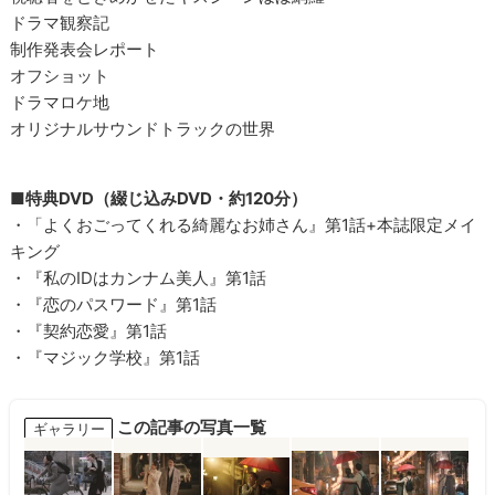
ドラマ観察記
制作発表会レポート
オフショット
ドラマロケ地
オリジナルサウンドトラックの世界
■特典DVD（綴じ込みDVD・約120分）
・「よくおごってくれる綺麗なお姉さん』第1話+本誌限定メイ
キング
・『私のIDはカンナム美人』第1話
・『恋のパスワード』第1話
・『契約恋愛』第1話
・『マジック学校』第1話
この記事の写真一覧
ギャラリー