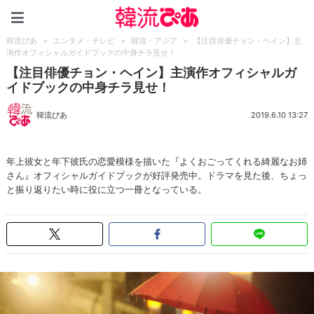
韓流ぴあ
韓流ぴあ
>
エンタメ・テレビ
>
韓流・アジア
>
【注目俳優チョン・ヘイン】主
演作オフィシャルガイドブックの中身チラ見せ！
【注目俳優チョン・ヘイン】主演作オフィシャルガ
イドブックの中身チラ見せ！
韓流ぴあ
2019.6.10 13:27
年上彼女と年下彼氏の恋愛模様を描いた『よくおごってくれる綺麗なお姉
さん』オフィシャルガイドブックが好評発売中。ドラマを見た後、ちょっ
と振り返りたい時に役に立つ一冊となっている。