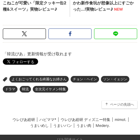
「韓流ぴあ」更新情報が受け取れます
よくおごってくれる綺麗なお姉さん
チョン・ヘイン
ソン・イェジン
>
ドラマ
韓流
全次元イケメン特集
ページの先頭へ
ウレぴあ総研
|
ハピママ*
|
ウレぴあ総研 ディズニー特集
|
mimot.
|
うまいめし
|
うまいパン
|
うまい肉
|
Medery.
ぴあ関連サイト