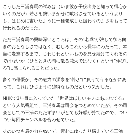
こうした三浦春馬の試みは（いま彼が子役出身と知って得心が
いくのだが）若さを勢いまかせに噴出させているというより
も、はじめに書いたように一種老成した据わりのよさをもって
行われるのだった。
ただ三浦春馬の興味深いところは、その“老成”が決して後ろ向
きのおとなしさではなく、むしろこれから長年にわたって、本
当に老熟するまで、じわじわといいものを見せ続けてくれるの
ではないか（ひとときの旬に散る花火ではなく）という“伸びし
ろ”に感じられることだった。
多くの俳優が、その魅力の源泉を“若さ”に負うてうるなかにあ
って、これはひじょうに独特なものだという気がした。
NHKで3年目に入っていた『世界はほしいモノにあふれてる』
という人気番組で、三浦春馬は司会をつとめていたが、その司
会としての三浦のたたずまいがとても好感が持てたので、つい
つい毎回チャンネルを合わせていた。
そのいつも肩の力をぬいて、素朴にゆったり構えている三浦