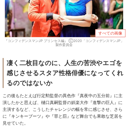
すべての画像
『コンフィデンスマンJP プリンセス編』 Ⓒ2020「コンフィデンスマンJP」
製作委員会
凄く二枚目なのに、人生の苦渋やエゴを
感じさせるスタア性格俳優になってくれ
るのではないか
この後もたとえば行定勲監督の異色作『真夜中の五分前』に主
演したかと思えば、樋口真嗣監督の娯楽大作『進撃の巨人』に
主演するなど、こうしたチャレンジの幅を常に感じさせ、さら
に『キンキーブーツ』や『罪と罰』など舞台でも果敢な芝居を
見せていた。