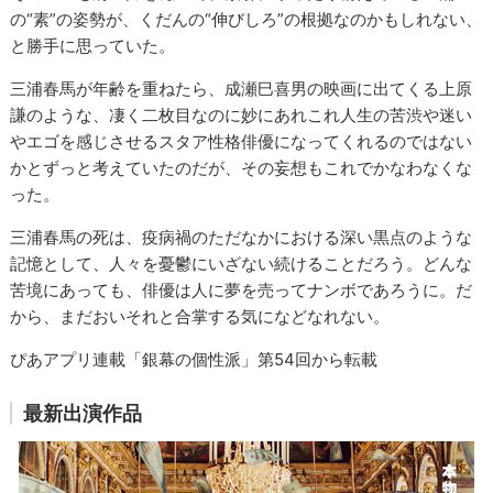
の“素”の姿勢が、くだんの“伸びしろ”の根拠なのかもしれない、
と勝手に思っていた。
三浦春馬が年齢を重ねたら、成瀬巳喜男の映画に出てくる上原
謙のような、凄く二枚目なのに妙にあれこれ人生の苦渋や迷い
やエゴを感じさせるスタア性格俳優になってくれるのではない
かとずっと考えていたのだが、その妄想もこれでかなわなくな
った。
三浦春馬の死は、疫病禍のただなかにおける深い黒点のような
記憶として、人々を憂鬱にいざない続けることだろう。どんな
苦境にあっても、俳優は人に夢を売ってナンボであろうに。だ
から、まだおいそれと合掌する気になどなれない。
ぴあアプリ連載「銀幕の個性派」第54回から転載
最新出演作品