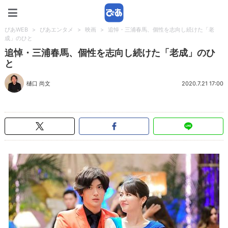
ぴあWEB
ぴあWEB
>
ぴあエンタメ
>
映画
>
追悼・三浦春馬、個性を志向し続けた「老
成」のひと
追悼・三浦春馬、個性を志向し続けた「老成」のひ
と
樋口 尚文
2020.7.21 17:00