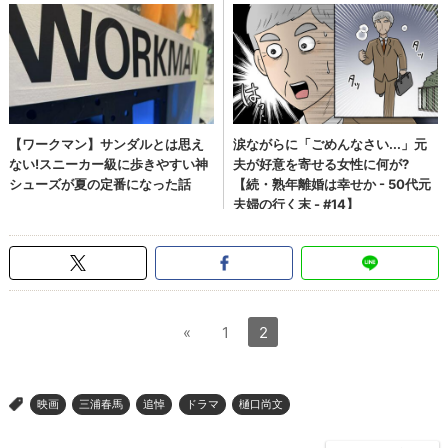
«
1
2
映画
三浦春馬
追悼
ドラマ
樋口尚文
>