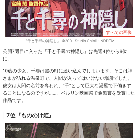
すべての画像
『千と千尋の神隠し』 ©2001 Studio Ghibli・NDDTM
公開7週目に入った『千と千尋の神隠し』は先週4位から8位
に。
10歳の少女、千尋は謎の町に迷い込んでしまいます。そこは神
さまが訪れる温泉町で、人間が入ってはいけない場所でした。
彼女は人間の名前を奪われ、“千”として巨大な湯屋で下働きす
ることになるのですが……。ベルリン映画祭で金熊賞を受賞した
作品です。
7位『もののけ姫』