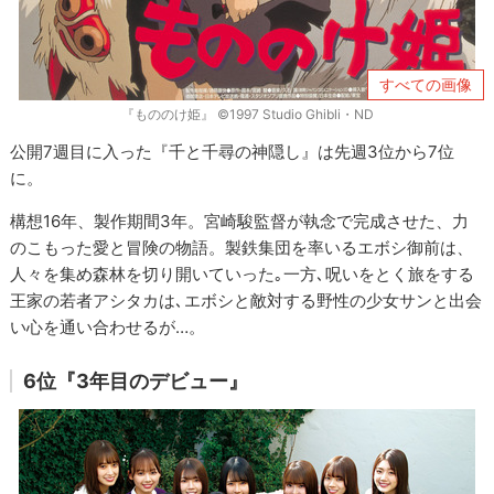
すべての画像
『もののけ姫』 ©1997 Studio Ghibli・ND
公開7週目に入った『千と千尋の神隠し』は先週3位から7位
に。
構想16年、製作期間3年。宮崎駿監督が執念で完成させた、力
のこもった愛と冒険の物語。製鉄集団を率いるエボシ御前は、
人々を集め森林を切り開いていった｡一方､呪いをとく旅をする
王家の若者アシタカは､エボシと敵対する野性の少女サンと出会
い心を通い合わせるが…。
6位『3年目のデビュー』