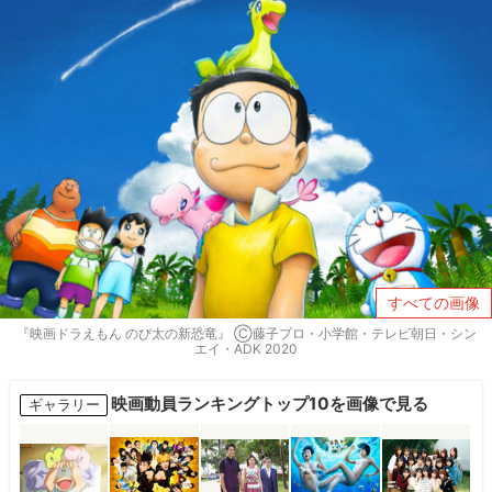
すべての画像
『映画ドラえもん のび太の新恐竜』 Ⓒ藤子プロ・小学館・テレビ朝日・シン
エイ・ADK 2020
映画動員ランキングトップ10を画像で見る
ギャラリー