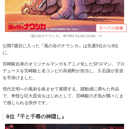
すべての画像
『風の谷のナウシカ』 ©1984 Studio Ghibli・H
公開7週目に入った『風の谷のナウシカ』は先週5位から9位
に。
宮崎駿自身のオリジナルマンガをアニメ化したSFロマン。プロ
デュースを宮崎駿と名コンビの高畑勲が担当し、久石譲が音楽
を手掛けました。
現代文明への風刺を絡ませて展開する、躍動感に満ちた作品
で、奇怪な巨大昆虫をはじめとして、宮崎駿の才気が隅々にま
で感じられる快作です。
8位『千と千尋の神隠し』