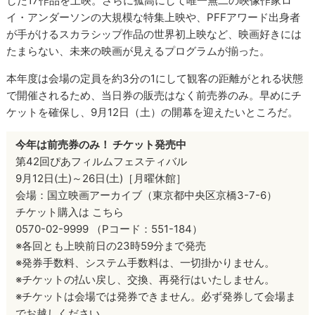
した17作品を上映。さらに孤高にして唯一無二の映像作家ロ
イ・アンダーソンの大規模な特集上映や、PFFアワード出身者
が手がけるスカラシップ作品の世界初上映など、映画好きには
たまらない、未来の映画が見えるプログラムが揃った。
本年度は会場の定員を約3分の1にして観客の距離がとれる状態
で開催されるため、当日券の販売はなく前売券のみ。早めにチ
ケットを確保し、9月12日（土）の開幕を迎えたいところだ。
今年は前売券のみ！ チケット発売中
第42回ぴあフィルムフェスティバル
9月12日(土)～26日(土)［月曜休館］
会場：国立映画アーカイブ（東京都中央区京橋3-7-6）
チケット購入は こちら
0570-02-9999 （Pコード：551-184）
※各回とも上映前日の23時59分まで発売
※発券手数料、システム手数料は、一切掛かりません。
※チケットの払い戻し、交換、再発行はいたしません。
※チケットは会場では発券できません。必ず発券して会場ま
でお越しください。