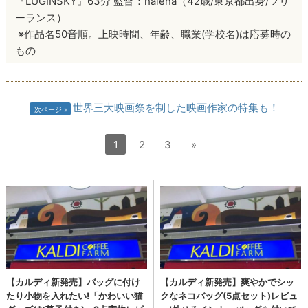
『LUGINSKY』63分 監督：haiena（42歳/東京都出身/フリ
ーランス）
※作品名50音順。上映時間、年齢、職業(学校名)は応募時の
もの
世界三大映画祭を制した映画作家の特集も！
次ページ
1
2
3
»