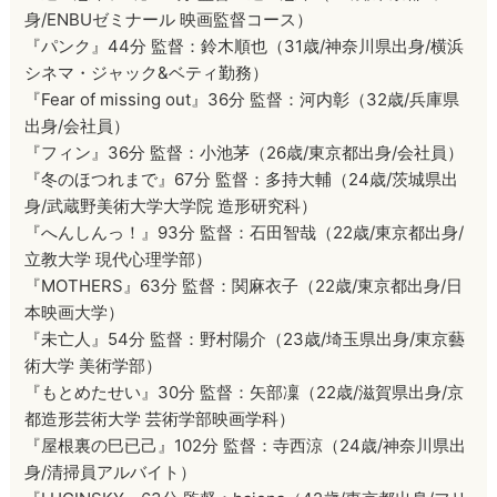
身/ENBUゼミナール 映画監督コース）
『パンク』44分 監督：鈴木順也（31歳/神奈川県出身/横浜
シネマ・ジャック&ベティ勤務）
『Fear of missing out』36分 監督：河内彰（32歳/兵庫県
出身/会社員）
『フィン』36分 監督：小池茅（26歳/東京都出身/会社員）
『冬のほつれまで』67分 監督：多持大輔（24歳/茨城県出
身/武蔵野美術大学大学院 造形研究科）
『へんしんっ！』93分 監督：石田智哉（22歳/東京都出身/
立教大学 現代心理学部）
『MOTHERS』63分 監督：関麻衣子（22歳/東京都出身/日
本映画大学）
『未亡人』54分 監督：野村陽介（23歳/埼玉県出身/東京藝
術大学 美術学部）
『もとめたせい』30分 監督：矢部凜（22歳/滋賀県出身/京
都造形芸術大学 芸術学部映画学科）
『屋根裏の巳已己』102分 監督：寺西涼（24歳/神奈川県出
身/清掃員アルバイト）