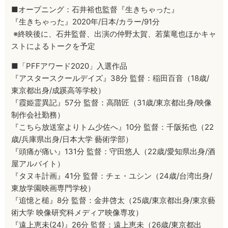
■オープニング：石井裕也監督『生きちゃった』
『生きちゃった』2020年/日本/カラー/91分
※終映後に、石井監督、出演の仲野太賀、若葉竜也ほかキャ
ストによるトークを予定
■「PFFアワード2020」入選作品
『アスタースクールデイズ』38分 監督：稲田百音（18歳/
東京都出身/成蹊高等学校）
『霞姫霊異記』57分 監督：高階匠（31歳/東京都出身/映像
制作会社勤務）
『こちら放送室よりトム少佐へ』10分 監督：千阪拓也（22
歳/兵庫県出身/日本大学 藝術学部）
『頭痛が痛い』131分 監督：守田悠人（22歳/愛知県出身/酒
屋アルバイト）
『タヌキ計画』41分 監督：チェ・ユシン（24歳/台湾出身/
東放学園映画専門学校）
『追憶と槌』8分 監督：金井啓太（25歳/東京都出身/東京藝
術大学 映像研究科メディア映像専攻）
『遠上恵未(24)』26分 監督：遠上恵未（26歳/東京都出