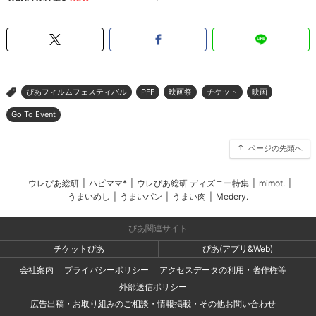
ぴあフィルムフェスティバル
PFF
映画祭
チケット
映画
>
Go To Event
ページの先頭へ
ウレぴあ総研
|
ハピママ*
|
ウレぴあ総研 ディズニー特集
|
mimot.
|
うまいめし
|
うまいパン
|
うまい肉
|
Medery.
ぴあ関連サイト
チケットぴあ
ぴあ(アプリ&Web)
会社案内
プライバシーポリシー
アクセスデータの利用・著作権等
外部送信ポリシー
広告出稿・お取り組みのご相談・情報掲載・その他お問い合わせ