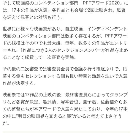
そして映画祭のコンペティション部門「PFFアワード2020』に
は、17本の作品が入選。各作品とも会場で2回上映され、監督
を迎えて観客との対話も行う。
世界には様々な映画祭があり、自主映画、インディペンデント
映画のコンペティション部門は数多く存在するが、PFFアワー
ドの規模はその中でも最大級。毎年、数多くの作品がエントリ
ーされ、1作品につき3人のセレクションメンバーが作品を止め
ることなく鑑賞して一次審査を実施。
その後の二次審査では審査員全員で合議を行う徹底ぶりで、応
募する側もセレクションする側も長い時間と熱意を注いで入選
作品が決定する。
映画祭では17作品の上映の後、最終審査員らによってグランプ
リなど各賞が決定。黒沢清、塚本晋也、園子温、佐藤信介ら多
くの監督たちが本アワードで入選を果たしており、今年の17本
の中に“明日の映画界を支える才能”がいると考えてよさそう
だ。