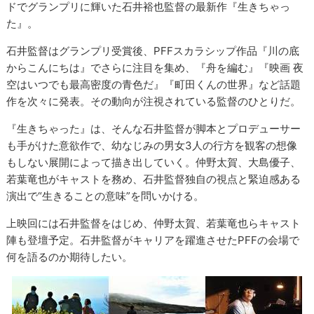
ドでグランプリに輝いた石井裕也監督の最新作『生きちゃっ
た』。
石井監督はグランプリ受賞後、PFFスカラシップ作品『川の底
からこんにちは』でさらに注目を集め、『舟を編む』『映画 夜
空はいつでも最高密度の青色だ』『町田くんの世界』など話題
作を次々に発表。その動向が注視されている監督のひとりだ。
『生きちゃった』は、そんな石井監督が脚本とプロデューサー
も手がけた意欲作で、幼なじみの男女3人の行方を観客の想像
もしない展開によって描き出していく。仲野太賀、大島優子、
若葉竜也がキャストを務め、石井監督独自の視点と緊迫感ある
演出で“生きることの意味”を問いかける。
上映回には石井監督をはじめ、仲野太賀、若葉竜也らキャスト
陣も登壇予定。石井監督がキャリアを躍進させたPFFの会場で
何を語るのか期待したい。