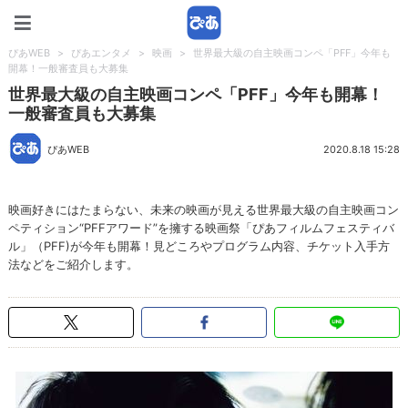
ぴあWEB
ぴあWEB
>
ぴあエンタメ
>
映画
>
世界最大級の自主映画コンペ「PFF」今年も
開幕！一般審査員も大募集
世界最大級の自主映画コンペ「PFF」今年も開幕！
一般審査員も大募集
ぴあWEB
2020.8.18 15:28
映画好きにはたまらない、未来の映画が見える世界最大級の自主映画コン
ペティション“PFFアワード”を擁する映画祭「ぴあフィルムフェスティバ
ル」（PFF)が今年も開幕！見どころやプログラム内容、チケット入手方
法などをご紹介します。