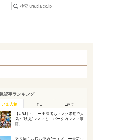
気記事ランキング
いま人気
昨日
1週間
【USJ】ショー出演者もマスク着用!?人
気の“映え”マスクと「パーク内マスク事
情」
乗り物もお店も予約?ディズニー最新シ