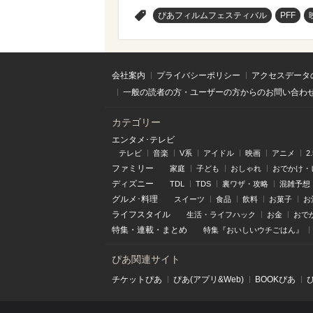
>
ぴあフィルムフェスティバル
PFF
会社案内
プライバシーポリシー
アクセスデータ
一般の読者の方・ユーザーの方からのお問い合わ
カテゴリー
エンタメ･テレビ
テレビ
音楽
V系
アイドル
映画
アニメ
2
ファミリー
家庭
子ども
おしゃれ
おでかけ・
ディズニー
TDL
TDS
裏ワザ・攻略
混雑予想
グルメ･料理
スイーツ
食品
飲料
お菓子
お
ライフスタイル
生活・ライフハック
お金
おで
特集
・
連載
・
まとめ
特集『おいしいウチごはん』
ぴあ関連サイト
チケットぴあ
ぴあ(アプリ&Web)
BOOKぴあ