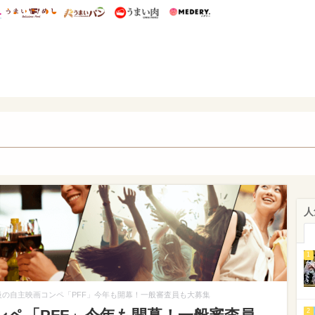
総研 ディズニー特集
mimot.
うまいめし
うまいパン
うまい肉
Medery.
WEB
人
1
級の自主映画コンペ「PFF」今年も開幕！一般審査員も大募集
2