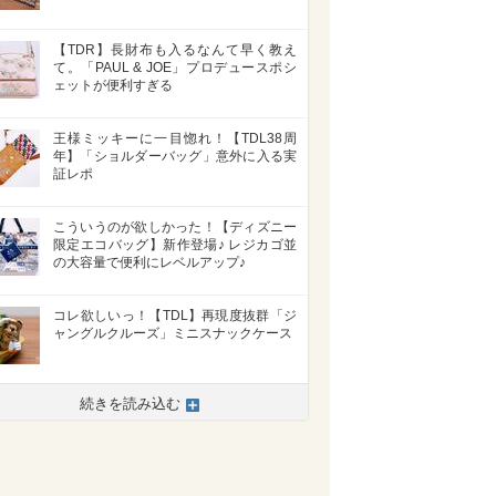
【TDR】長財布も入るなんて早く教え
て。「PAUL & JOE」プロデュースポシ
ェットが便利すぎる
>
王様ミッキーに一目惚れ！【TDL38周
年】「ショルダーバッグ」意外に入る実
証レポ
こういうのが欲しかった！【ディズニー
限定エコバッグ】新作登場♪ レジカゴ並
の大容量で便利にレベルアップ♪
コレ欲しいっ！【TDL】再現度抜群「ジ
ャングルクルーズ」ミニスナックケース
続きを読み込む