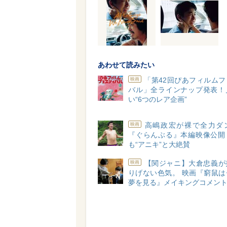
あわせて読みたい
「第42回ぴあフィルム
映画
バル」全ラインナップ発表！
い“6つのレア企画”
高嶋政宏が裸で全力ダ
映画
『ぐらんぶる』本編映像公開
も“アニキ”と大絶賛
【関ジャニ】大倉忠義が
映画
りげない色気。 映画『窮鼠は
夢を見る』メイキングコメン