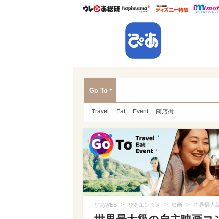
ウレぴあ総研
ハピママ*
ウレぴあ
ぴあ
Go To
Travel
Eat
Event
商店街
>
>
>
ぴあWEB
ぴあエンタメ
映画
世界最大