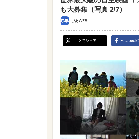
世界最大級の自主映画コ
も大募集（写真 2/7）
ぴあWEB
Xでシェア
Faceboo