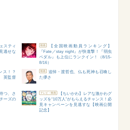
フェスティ
【全国映画動員ランキング】
映画
見逃せな
『Fate／stay night』が快進撃！『弱虫
ペダル』も上位にランクイン！（8/15-
8/16）
ンス！？
追悼・渡哲也、仏も死神も召喚し
映画
 英監督
た儚さ
持つ、さ
【ちいかわ】レアな激かわグ
テレビ・映画
チーズの
ッズを“10万人”がもらえるチャンス！必
ト
見キャンペーンを見逃すな【映画公開
記念】