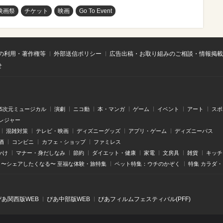
映画祭
チケット
映画
Go To Event
の利用・著作権等
外部送信ポリシー
広告出稿・お取り組みのご相談・情報掲載
せ
.5次元ミュージカル
演劇
ニコ動
本・マンガ
ゲーム
イベント
アート
スポ
レジャー
混雑対策
テレビ・映画
ディズニーグッズ
アプリ・ゲーム
ディズニーパス
酒
コンビニ
カフェ・ショップ
ファミレス
かけ
マナー・身だしなみ
節約
ダイエット・健康
家電
文房具
雑貨
キッチ
〜シェアしたくなる〜 至福な体験・旅特集
ペット特集：ウチのかぞく
特集 カラダ
ぴあ関⻄版WEB
ぴあ中部版WEB
ぴあフィルムフェスティバル(PFF)