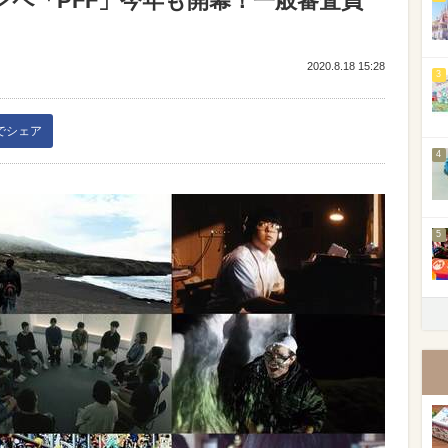
ンペ「PFF」今年も開幕！一般審査員
2020.8.18 15:28
3
kでシェア
4
5