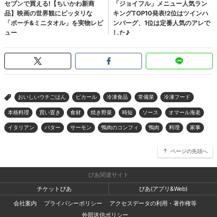
おいしいウチごはん
ピカール
冷凍食品
常備菜
冷凍フード
>
本格料理
買い置き
食材
焼き野菜
時短
ソース
オマール海老
イタリアン
バター
サーモン
鴨肉のコンフィ
鴨肉
料理
家事
ページの先頭へ
ぴあ関連サイト
チケットぴあ
ぴあ(アプリ&Web)
会社案内
プライバシーポリシー
アクセスデータの利用・著作権等
外部送信ポリシー