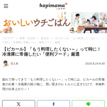
ハピママ*
ハピママ*
>
家事・生活術
>
食生活
>
【ピカール】「もう料理したくない～」っ
て時に！冷凍庫に常備したい「便利フード」厳選
【ピカール】「もう料理したくない～」って時に！
冷凍庫に常備したい「便利フード」厳選
空人衣
2020.8.24 6:30
疲れて帰ってきて「もう料理したくない～」って時には、ピカールの常備
食の出番！冷蔵庫の残り物に、買い置きのレトルトに足すだけで、本格料
理の出来上がり～！