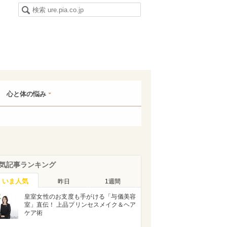
心と体の悩み
気記事ランキング
いま人気
昨日
1週間
皇室女性のお支度も手がける「与儀美容
室」直伝！ 上品プリンセスメイク＆ヘア
ケア術