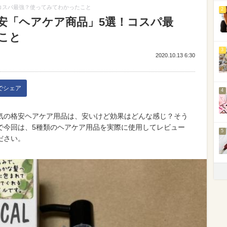
コスパ最強？使ってみてわかったこと
2
安「ヘアケア商品」5選！コスパ最
こと
3
2020.10.13 6:30
kでシェア
4
気の格安ヘアケア用品は、安いけど効果はどんな感じ？そう
で今回は、5種類のヘアケア用品を実際に使用してレビュー
5
ださい。