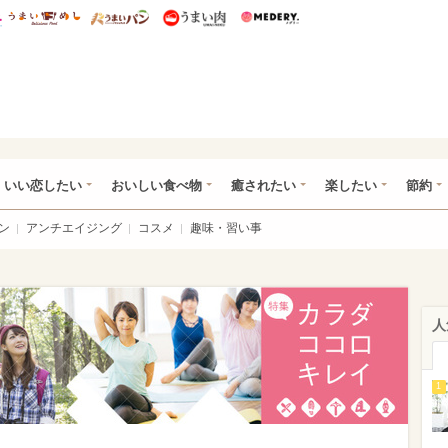
総研 ディズニー特集
mimot.
うまいめし
うまいパン
うまい肉
Medery.
ot.(ミモット)
いい恋したい
おいしい食べ物
癒されたい
楽したい
節約
ン
アンチエイジング
コスメ
趣味・習い事
人
1