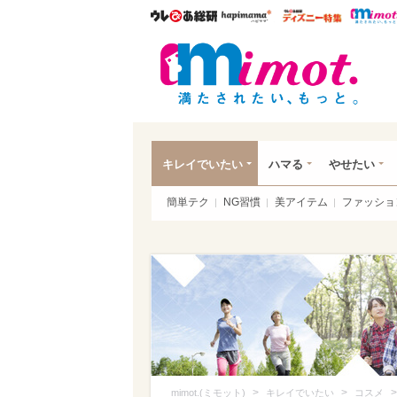
ウレぴあ総研
ハピママ*
ウレぴあ
mim
キレイでいたい
ハマる
やせたい
簡単テク
NG習慣
美アイテム
ファッショ
>
>
>
mimot.(ミモット)
キレイでいたい
コスメ