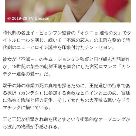
時代劇の名匠イ・ビョンフン監督の『オクニョ 運命の女』でタ
イトルロールを演じ、続いて『不滅の恋人』の主演を務めて時
代劇のニューヒロイン誕生を印象付けたチン・セヨン。
彼女が『不滅～』のキム・ジョンミン監督と再び組んだ話題作
が、19世紀の架空の朝鮮王朝を舞台にした宮廷ロマンス『カン
テク〜運命の愛〜』だ。
双子の姉の非業の死の真相を探るために、王妃選びの行事であ
る揀択（カンテク）に参加する勇敢なヒロインと王の恋、宮廷
に渦巻く陰謀と権力闘争、そして女たちの火花散る戦いをドラ
マチックに描いている。
王と王妃が狙撃され命を落とすという衝撃的なオープニングか
ら波乱の物語が予感される。