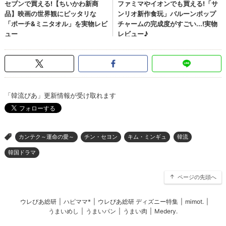
「韓流ぴあ」更新情報が受け取れます
カンテク～運命の愛～
チン・セヨン
キム・ミンギュ
韓流
>
韓国ドラマ
ページの先頭へ
ウレぴあ総研
|
ハピママ*
|
ウレぴあ総研 ディズニー特集
|
mimot.
|
うまいめし
|
うまいパン
|
うまい肉
|
Medery.