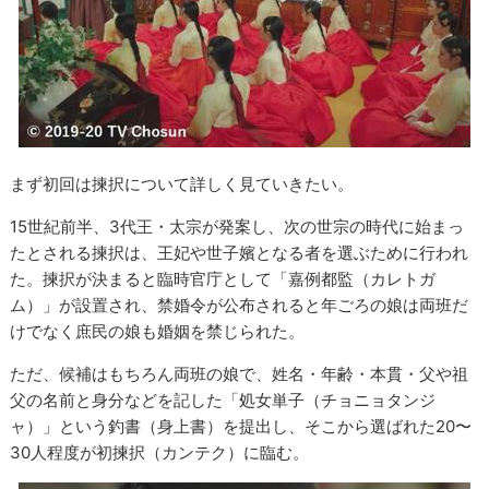
まず初回は揀択について詳しく見ていきたい。
15世紀前半、3代王・太宗が発案し、次の世宗の時代に始まっ
たとされる揀択は、王妃や世子嬪となる者を選ぶために行われ
た。揀択が決まると臨時官庁として「嘉例都監（カレトガ
ム）」が設置され、禁婚令が公布されると年ごろの娘は両班だ
けでなく庶民の娘も婚姻を禁じられた。
ただ、候補はもちろん両班の娘で、姓名・年齢・本貫・父や祖
父の名前と身分などを記した「処女単子（チョニョタンジ
ャ）」という釣書（身上書）を提出し、そこから選ばれた20〜
30人程度が初揀択（カンテク）に臨む。