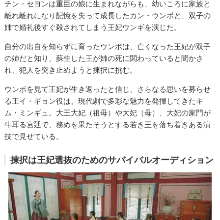
チン・セヨンは重臣の娘に生まれながらも、幼いころに家族と
離れ離れになり記憶を失って成長したカン・ウンボと、双子の
姉で婚礼後すぐ殺されてしまう王妃ウンギを演じた。
自分の出自を知らずに育ったウンボは、亡くなった王妃が双子
の姉だと知り、蘇生した王が姉の死に関わっていると聞かさ
れ、犯人を突き止めようと揀択に挑む。
ウンボを見て王妃が生き返ったと信じ、さらなる思いを募らせ
る王イ・ギョン役は、現代劇で多彩な魅力を発揮してきたキ
ム・ミンギュ。大王大妃（祖母）や大妃（母）、大妃の家門が
牛耳る宮廷で、務めを果たそうとする若き王を落ち着きある演
技で見せている。
揀択は王妃選抜のためのサバイバルオーディション