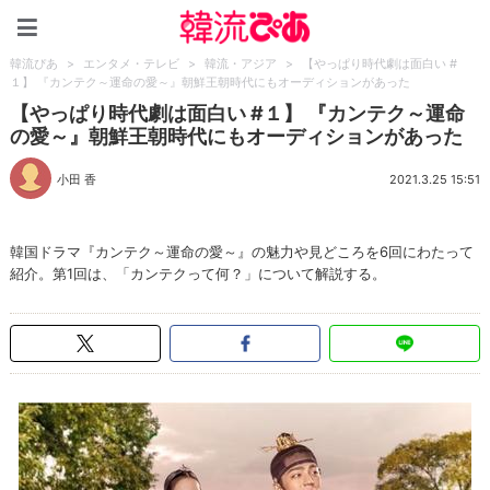
韓流ぴあ
韓流ぴあ
>
エンタメ・テレビ
>
韓流・アジア
>
【やっぱり時代劇は面白い #
１】 『カンテク～運命の愛～』朝鮮王朝時代にもオーディションがあった
【やっぱり時代劇は面白い #１】 『カンテク～運命
の愛～』朝鮮王朝時代にもオーディションがあった
小田 香
2021.3.25 15:51
韓国ドラマ『カンテク～運命の愛～』の魅力や見どころを6回にわたって
紹介。第1回は、「カンテクって何？」について解説する。