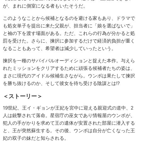
が、まれに側室になる者もいたそうだ。
このようなことから候補となるのを避ける家もあり、ドラマで
も処女単子を提出に来た父親が、担当者に「娘を選ばないで」
と袖の下を渡す場面がある。ただ、これらの行為が分かると処
罰を受けた。さらに、揀択に参加するだけで経済的負担が重く
なることもあって、希望者は減少していったという。
揀択を一種のサバイバルオーディションと捉えた本作。与えら
れたミッションをクリアするために頑張る候補者たちの姿は、
まさに現代のアイドル候補生さながら。ウンボは果たして揀択
を勝ち抜けるのか、そして彼女を待ち受ける陰謀とは!?
＜ストーリー＞
19世紀、王イ・ギョンが王妃を宮中に迎える親迎式の道中、2
人は銃撃されて落命。星宿庁の巫女であり情報屋のウンボが、
犯人の手がかりを求めて王の遺体が安置された部屋に潜入する
と、王が突然蘇生する。その後、ウンボは自分が亡くなった王
妃の双子の妹だと知らされる。