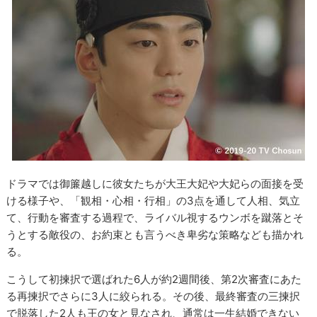
ドラマでは御簾越しに彼女たちが大王大妃や大妃らの面接を受
ける様子や、「観相・心相・行相」の3点を通して人相、気立
て、行動を審査する過程で、ライバル視するウンボを蹴落とそ
うとする敵役の、お約束とも言うべき卑劣な策略なども描かれ
る。
こうして初揀択で選ばれた6人が約2週間後、第2次審査にあた
る再揀択でさらに3人に絞られる。その後、最終審査の三揀択
で脱落した2人も王の女と見なされ、通常は一生結婚できない