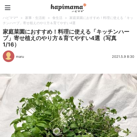
ハピママ*
ハピママ*
>
家事・生活術
>
食生活
>
家庭菜園におすすめ！料理に使える「キッ
チンハーブ」寄せ植えのやり方＆育てやすい4選
家庭菜園におすすめ！料理に使える「キッチンハー
ブ」寄せ植えのやり方＆育てやすい4選（写真
1/16）
maru
2021.5.9 8:30