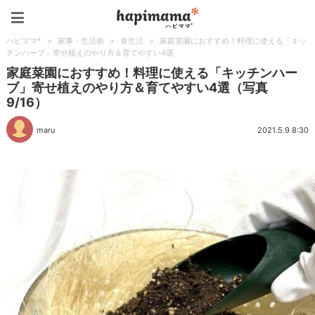
ハピママ*
ハピママ*
>
家事・生活術
>
食生活
>
家庭菜園におすすめ！料理に使える「キッ
チンハーブ」寄せ植えのやり方＆育てやすい4選
家庭菜園におすすめ！料理に使える「キッチンハー
ブ」寄せ植えのやり方＆育てやすい4選（写真
9/16）
maru
2021.5.9 8:30