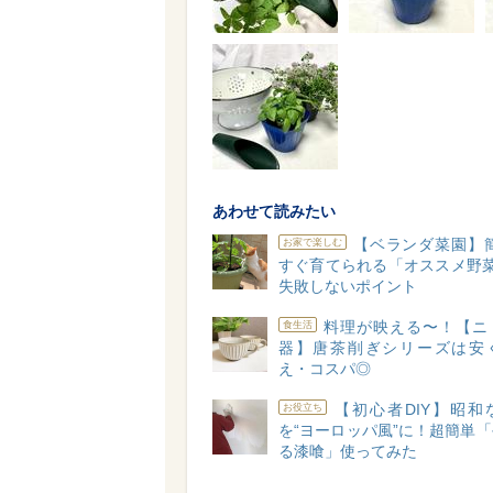
あわせて読みたい
【ベランダ菜園】簡
お家で楽しむ
すぐ育てられる「オススメ野菜
失敗しないポイント
料理が映える〜！【ニ
食生活
器】唐茶削ぎシリーズは安
え・コスパ◎
【初心者DIY】昭和
お役立ち
を“ヨーロッパ風”に！超簡単
る漆喰」使ってみた