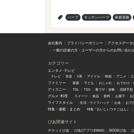
>
ハーブ
キッチンハーブ
家庭菜園
会社案内
プライバシーポリシー
アクセスデータ
一般の読者の方・ユーザーの方からのお問い合わ
カテゴリー
エンタメ･テレビ
テレビ
音楽
V系
アイドル
映画
アニメ
2
ファミリー
家庭
子ども
おしゃれ
おでかけ・
ディズニー
TDL
TDS
裏ワザ・攻略
混雑予想
グルメ･料理
スイーツ
食品
飲料
お菓子
お
ライフスタイル
生活・ライフハック
お金
おで
特集
・
連載
・
まとめ
特集『おいしいウチごはん』
ぴあ関連サイト
チケットぴあ
ぴあ(アプリ&Web)
BOOKぴあ