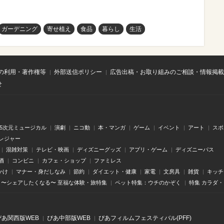
ガーデニング
寄せ植え
食品
暮らし
生活
の利用・著作権等
外部送信ポリシー
広告出稿・お取り組みのご相談・情報掲載
せ
.5次元ミュージカル
演劇
ニコ動
本・マンガ
ゲーム
イベント
アート
スポ
レジャー
混雑対策
テレビ・映画
ディズニーグッズ
アプリ・ゲーム
ディズニーパス
酒
コンビニ
カフェ・ショップ
ファミレス
かけ
マナー・身だしなみ
節約
ダイエット・健康
家電
文房具
雑貨
キッチ
〜シェアしたくなる〜 至福な体験・旅特集
ペット特集：ウチのかぞく
特集 カラダ
ぴあ関⻄版WEB
ぴあ中部版WEB
ぴあフィルムフェスティバル(PFF)