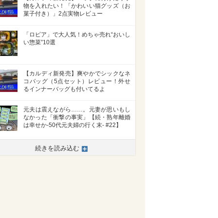
物を入れたい！「かわいい猫グッズ（お
菓子付き）」2点実物レビュー
「ロピア」で大人気！めちゃ売れ“おいし
い惣菜”10選
【カルディ新発売】爽やかでシックなネ
コバッグ（5点セット）レビュー！外せ
るインナーバッグも付いてるよ
元夫は震えながら……。元妻が思いもし
なかった「衝撃の事実」【続・熟年離婚
は幸せか-50代元夫婦の行く末- #22】
続きを読み込む
>