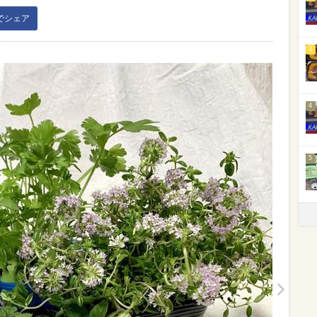
kでシェア
3
4
5