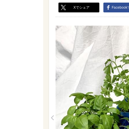
Xでシェア
Faceboo
<