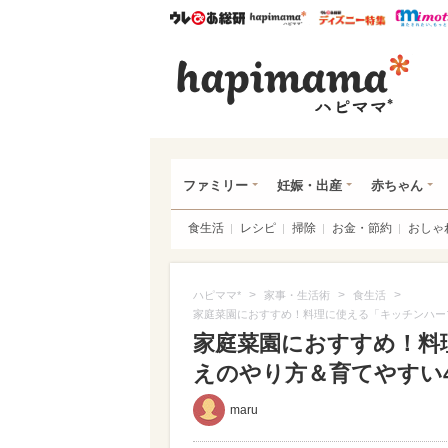
ウレぴあ総研
ハピママ*
ウレぴあ
ハピ
ファミリー
妊娠・出産
赤ちゃん
食生活
レシピ
掃除
お金・節約
おしゃ
>
>
>
ハピママ*
家事・生活術
食生活
家庭菜園におすすめ！料理に使える「キッチンハー
家庭菜園におすすめ！料
えのやり方＆育てやすい4選
maru