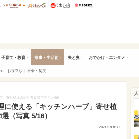
総研 ディズニー特集
mimot.
うまいめし
うまいパン
うまい肉
Medery.
ママ*
子育て・教育
家事・生活術
夫と妻
おでかけ・エンタメ
れ
お役立ち
社会・制度
人
ブ」寄せ植えのやり方＆育てやすい4選
理に使える「キッチンハーブ」寄せ植
1
（写真 5/16）
2021.5.9 8:30
2