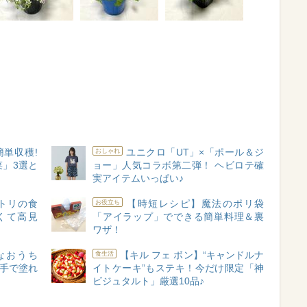
単収穫!
ユニクロ「UT」×「ポール＆ジ
おしゃれ
」3選と
ョー」人気コラボ第二弾！ ヘビロテ確
実アイテムいっぱい♪
トリの食
【時短レシピ】魔法のポリ袋
お役立ち
くて高見
「アイラップ」でできる簡単料理＆裏
ワザ！
なおうち
【キル フェ ボン】“キャンドルナ
食生活
「手で塗れ
イトケーキ”もステキ！今だけ限定「神
ビジュタルト」厳選10品♪