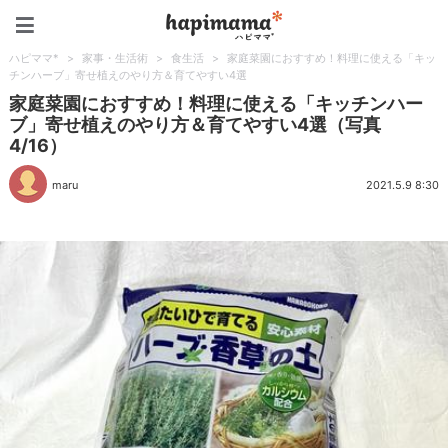
ハピママ*
ハピママ*
>
家事・生活術
>
食生活
>
家庭菜園におすすめ！料理に使える「キッ
チンハーブ」寄せ植えのやり方＆育てやすい4選
家庭菜園におすすめ！料理に使える「キッチンハー
ブ」寄せ植えのやり方＆育てやすい4選（写真
4/16）
maru
2021.5.9 8:30