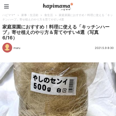
ハピママ*
ハピママ*
>
家事・生活術
>
食生活
>
家庭菜園におすすめ！料理に使える「キッ
チンハーブ」寄せ植えのやり方＆育てやすい4選
家庭菜園におすすめ！料理に使える「キッチンハー
ブ」寄せ植えのやり方＆育てやすい4選（写真
6/16）
maru
2021.5.9 8:30