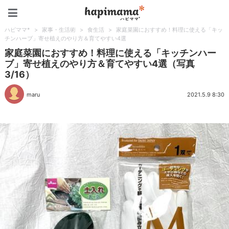
ハピママ*
ハピママ*
>
家事・生活術
>
食生活
>
家庭菜園におすすめ！料理に使える「キッ
チンハーブ」寄せ植えのやり方＆育てやすい4選
家庭菜園におすすめ！料理に使える「キッチンハー
ブ」寄せ植えのやり方＆育てやすい4選（写真
3/16）
maru
2021.5.9 8:30