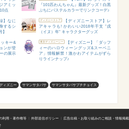
ジアミッ
『101匹わんちゃん』最新グッズ！白黒
10点
ぶちにパステルカラーでリンクコーデ♪
録】なに
【ディズニーストア】レ
ディズニーストア
身するシ
アキャラも! かわいい2018年干支 ”戌
月号】
（イヌ）年” キャラクターグッズ
ッキー&
【ディズニー】「ダッフ
東京ディズニーシー
ョンが登
ィーのハロウィーングッズ&スーベニ
ーの展示
ア」情報解禁！激かわアイテムがずら
りラインナップ♪
ディズニー
サマンサタバサ
サマンサタバサプチチョイス
の利用・著作権等
外部送信ポリシー
広告出稿・お取り組みのご相談・情報掲載
せ