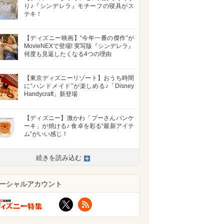
り♪『シンデレラ』モチーフの寝具がス
テキ！
【ディズニー映画】“今年一番の傑作”が
MovieNEXで登場! 実写版『シンデレラ』
何度も見返したくなる4つの理由
【東京ディズニーリゾート】おうち時間
に“ハンドメイド”が楽しめる♪「Disney
Handycraft」新登場
【ディズニー】激かわ「プーさんパンケ
ーキ」が焼ける♪ 食卓を彩る“最新アイテ
ム”がいい感じ！
続きを読み込む
ーシャルアカウント
X
RSS