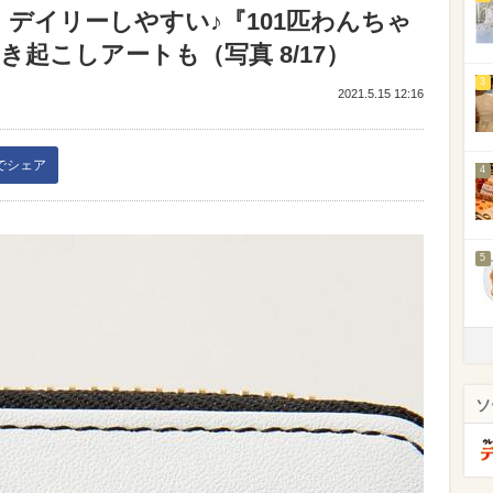
デイリーしやすい♪『101匹わんちゃ
き起こしアートも（写真 8/17）
3
2021.5.15 12:16
kでシェア
4
5
ソ