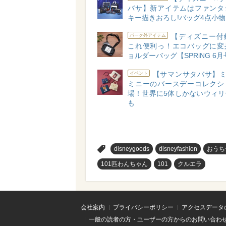
バサ】新アイテムはファンタ
キー描きおろし!バッグ4点小物
【ディズニー付
パーク外アイテム
これ便利っ！エコバッグに変
ョルダーバッグ【SPRiNG 6
【サマンサタバサ】ミ
イベント
ミニーのバースデーコレクシ
場！世界に5体しかないウィリ
も
>
disneygoods
disneyfashion
おうち
101匹わんちゃん
101
クルエラ
会社案内
プライバシーポリシー
アクセスデータ
一般の読者の方・ユーザーの方からのお問い合わ