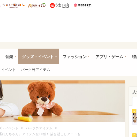
総研 ディズニー特集
mimot.
うまいめし
うまいパン
うまい肉
Medery.
ズニー特集 -ウレぴあ総研
音楽
グッズ・イベント
ファッション
アプリ・ゲーム
特
イベント
パーク外アイテム
人
1
>
>
ズ・イベント
パーク外アイテム
匹わんちゃん』アイテム全11種！ 描き起こしアートも
2