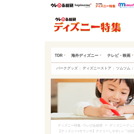
ウレぴあ総研
ハピママ*
ウレぴあ
ディ
TDR
海外ディズニー
テレビ・映画
パークグッズ
ディズニーストア
ツムツム
>
ディズニー特集 -ウレぴあ総研
ディズニーグッ
【ディズニー×サマンサ】デイリーしやすい♪『101