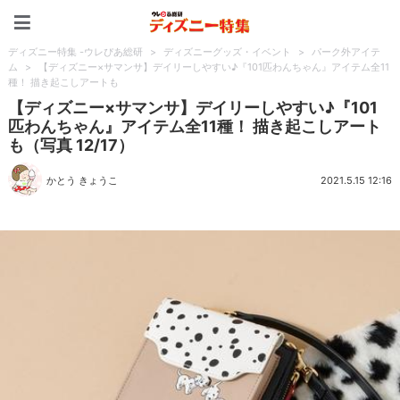
ディズニー特集 -ウレぴあ
ディズニー特集 -ウレぴあ総研
>
ディズニーグッズ・イベント
>
パーク外アイテ
ム
>
【ディズニー×サマンサ】デイリーしやすい♪『101匹わんちゃん』アイテム全11
種！ 描き起こしアートも
【ディズニー×サマンサ】デイリーしやすい♪『101
匹わんちゃん』アイテム全11種！ 描き起こしアート
も（写真 12/17）
かとう きょうこ
2021.5.15 12:16