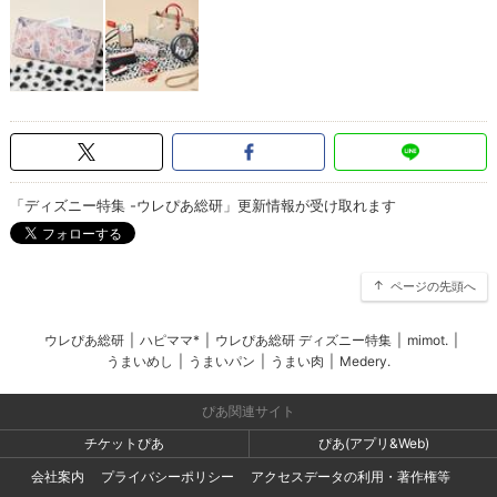
「ディズニー特集 -ウレぴあ総研」更新情報が受け取れます
ページの先頭へ
ウレぴあ総研
|
ハピママ*
|
ウレぴあ総研 ディズニー特集
|
mimot.
|
うまいめし
|
うまいパン
|
うまい肉
|
Medery.
ぴあ関連サイト
チケットぴあ
ぴあ(アプリ&Web)
会社案内
プライバシーポリシー
アクセスデータの利用・著作権等