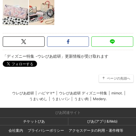
「ディズニー特集 -ウレぴあ総研」更新情報が受け取れます
ページの先頭へ
ウレぴあ総研
|
ハピママ*
|
ウレぴあ総研 ディズニー特集
|
mimot.
|
うまいめし
|
うまいパン
|
うまい肉
|
Medery.
ぴあ関連サイト
チケットぴあ
ぴあ(アプリ&Web)
会社案内
プライバシーポリシー
アクセスデータの利用・著作権等