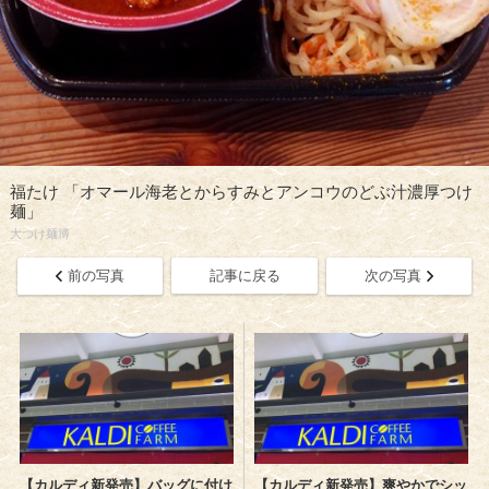
福たけ 「オマール海老とからすみとアンコウのどぶ汁濃厚つけ
麺」
大つけ麺博
前の写真
記事に戻る
次の写真