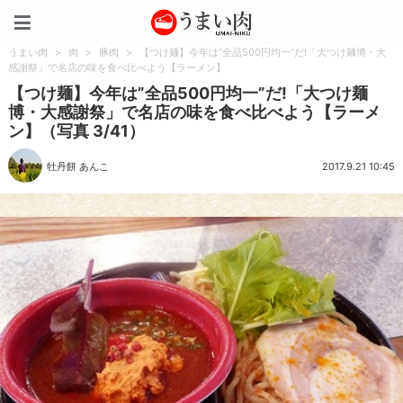
うまい肉
うまい肉
>
肉
>
豚肉
>
【つけ麺】今年は”全品500円均一”だ!「大つけ麺博・大
感謝祭」で名店の味を食べ比べよう【ラーメン】
【つけ麺】今年は”全品500円均一”だ!「大つけ麺
博・大感謝祭」で名店の味を食べ比べよう【ラーメ
ン】（写真 3/41）
牡丹餅 あんこ
2017.9.21 10:45