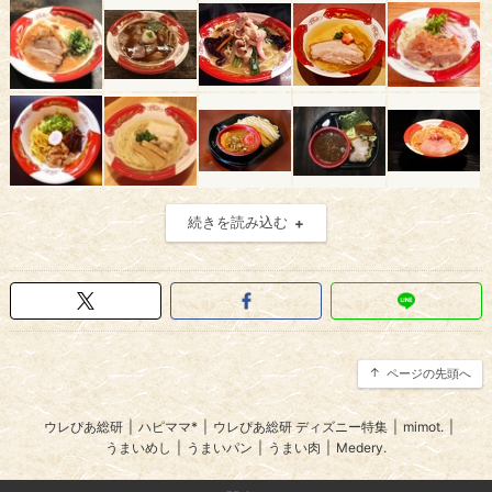
続きを読み込む
ページの先頭へ
ウレぴあ総研
|
ハピママ*
|
ウレぴあ総研 ディズニー特集
|
mimot.
|
うまいめし
|
うまいパン
|
うまい肉
|
Medery.