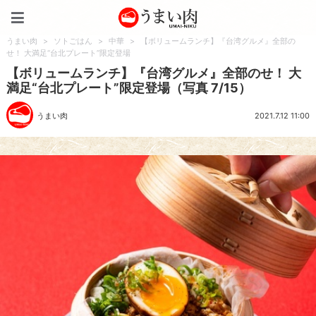
うまい肉
うまい肉
>
ソトごはん
>
中華
>
【ボリュームランチ】『台湾グルメ』全部の
せ！ 大満足“台北プレート”限定登場
【ボリュームランチ】『台湾グルメ』全部のせ！ 大
満足“台北プレート”限定登場（写真 7/15）
うまい肉
2021.7.12 11:00