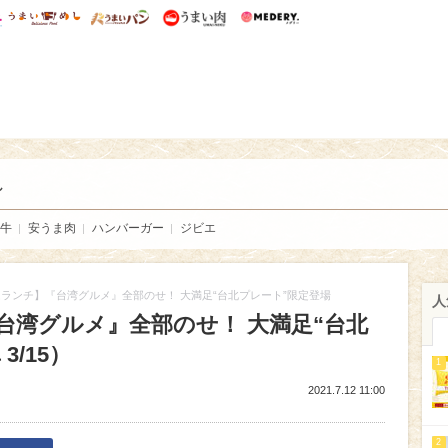
総研 ディズニー特集
mimot.
うまいめし
うまいパン
うまい肉
Medery.
い肉
し
牛
安うま肉
ハンバーガー
ジビエ
ランチ】『台湾グルメ』全部のせ！ 大満足“台北プレート”限定登場
人
台湾グルメ』全部のせ！ 大満足“台北
/15）
1
2021.7.12 11:00
2