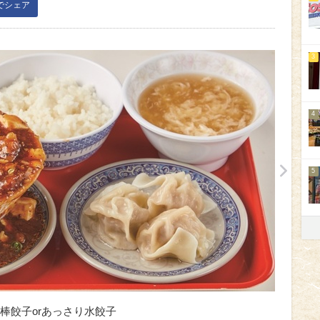
kでシェア
3
4
5
棒餃子orあっさり水餃子