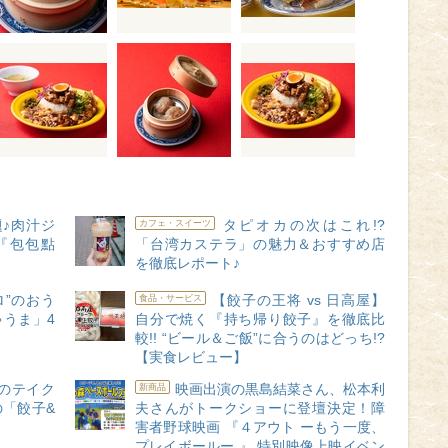
♪肉汁ジ
タピオカの次はこれ!?
カフェ・スイーツ
『包包點
「台湾カステラ」の魅力＆おすすめ店
を徹底レポート♪
ロ”のおう
【餃子の王将 vs 日高屋】
食品・サービス
ゃうま」4
自分で焼く『持ち帰り餃子』を徹底比
較!! “ビール＆ご飯”に合うのはどっち!?
【実食レビュー】
のテイク
映画出演の黒島結菜さん、松本利
新商品
の「餃子&
夫さんがトークショーに登壇決定！障
害者野球映画 『４アウト ーもう一度、
プレイボールー 』 特別映像上映イベン