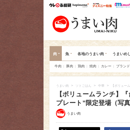
ウレぴあ総研
ハピママ*
ウレぴあ
うま
肉
魚
各地のうまい肉
うまいめ
牛肉
豚肉
鶏肉
焼肉
カレー
ブランド
>
>
>
うまい肉
ソトごはん
中華
【ボリューム
【ボリュームランチ】『
プレート”限定登場（写真 3
うまい肉