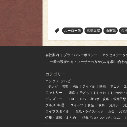
>
ルーロー飯
麻婆豆腐
油淋鶏
台
会社案内
プライバシーポリシー
アクセスデータ
一般の読者の方・ユーザーの方からのお問い合わ
カテゴリー
エンタメ･テレビ
テレビ
音楽
V系
アイドル
映画
アニメ
2
ファミリー
家庭
子ども
おしゃれ
おでかけ・
ディズニー
TDL
TDS
裏ワザ・攻略
混雑予想
グルメ･料理
スイーツ
食品
飲料
お菓子
お
ライフスタイル
生活・ライフハック
お金
おで
特集
・
連載
・
まとめ
特集『おいしいウチごはん』