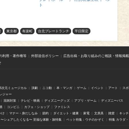
ト
湾
東京都
有楽町
台北プレートランチ
平日限定
の利用・著作権等
外部送信ポリシー
広告出稿・お取り組みのご相談・情報掲載
せ
.5次元ミュージカル
演劇
ニコ動
本・マンガ
ゲーム
イベント
アート
スポ
レジャー
混雑対策
テレビ・映画
ディズニーグッズ
アプリ・ゲーム
ディズニーパス
酒
コンビニ
カフェ・ショップ
ファミレス
かけ
マナー・身だしなみ
節約
ダイエット・健康
家電
文房具
雑貨
キッチ
〜シェアしたくなる〜 至福な体験・旅特集
ペット特集：ウチのかぞく
特集 カラダ