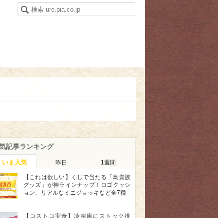
気記事ランキング
いま人気
昨日
1週間
【これは欲しい】くじで当たる「鳥貴族
グッズ」が神ラインナップ！ロゴクッシ
ョン、リアルなミニジョッキなど全7種
【コストコ実食】冷凍庫にストック推