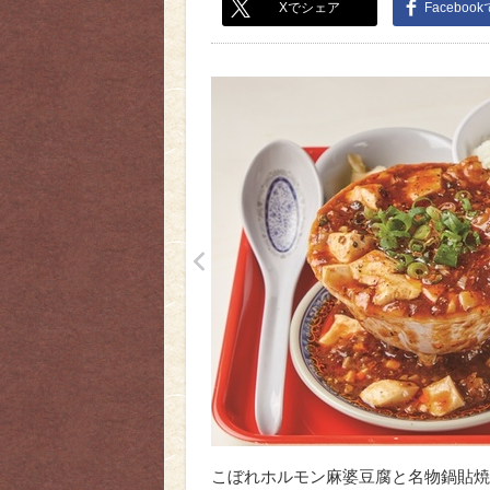
Xでシェア
Faceboo
<
こぼれホルモン麻婆豆腐と名物鍋貼焼