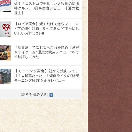
奨！「コストコで発見した大容量の冷凍
神グルメ」3品を実食レビュー【夏の救
世主】
【ロピア実食】焼くだけで激ウマ！「ロ
ピアの味付け肉」食べて選んだ“本当にお
いしい5品”はコレ!!
「鳥貴族」で飲むならこれを頼め！酒好
きライターが“理想の飲みメニュー”をガ
チ検証してみた
>
【モーニング実食】朝から焼肉ってア
リ？→最高だった…！焼肉ライクの“格安
モーニング焼肉”を正直レビュー
続きを読み込む