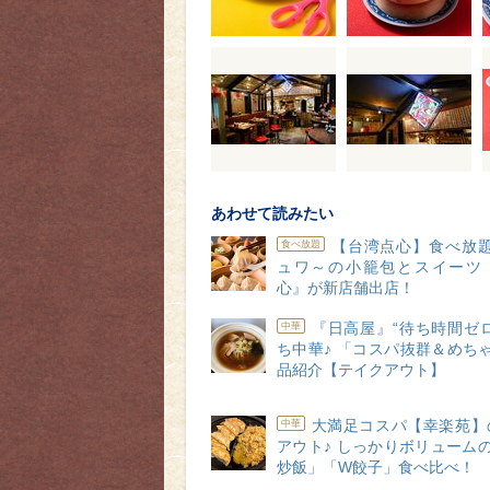
あわせて読みたい
【台湾点心】食べ放題
食べ放題
ュワ～の小籠包とスイーツ
心』が新店舗出店！
『日高屋』“待ち時間ゼ
中華
ち中華♪ 「コスパ抜群＆めち
品紹介【テイクアウト】
大満足コスパ【幸楽苑】
中華
アウト♪ しっかりボリューム
炒飯」「W餃子」食べ比べ！