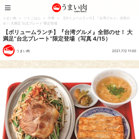
うまい肉
うまい肉
>
ソトごはん
>
中華
>
【ボリュームランチ】『台湾グルメ』全部の
せ！ 大満足“台北プレート”限定登場
【ボリュームランチ】『台湾グルメ』全部のせ！ 大
満足“台北プレート”限定登場（写真 4/15）
うまい肉
2021.7.12 11:00