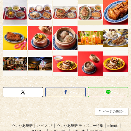
ページの先頭へ
ウレぴあ総研
|
ハピママ*
|
ウレぴあ総研 ディズニー特集
|
mimot.
|