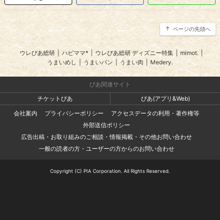
ページの先頭へ
ウレぴあ総研
|
ハピママ*
|
ウレぴあ総研 ディズニー特集
|
mimot.
|
うまいめし
|
うまいパン
|
うまい肉
|
Medery.
ぴあ関連サイト
チケットぴあ
ぴあ(アプリ&Web)
会社案内
プライバシーポリシー
アクセスデータの利用・著作権等
外部送信ポリシー
広告出稿・お取り組みのご相談・情報掲載・その他お問い合わせ
一般の読者の方・ユーザーの方からのお問い合わせ
Copyright (C) PIA Corporation. All Rights Reserved.