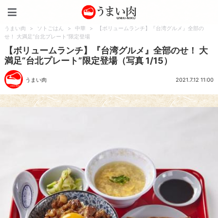
うまい肉
うまい肉
>
ソトごはん
>
中華
>
【ボリュームランチ】『台湾グルメ』全部の
せ！ 大満足“台北プレート”限定登場
【ボリュームランチ】『台湾グルメ』全部のせ！ 大
満足“台北プレート”限定登場（写真 1/15）
うまい肉
2021.7.12 11:00