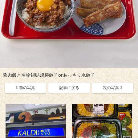
魯肉飯と名物鍋貼焼棒餃子orあっさり水餃子
前の写真
記事に戻る
次の写真