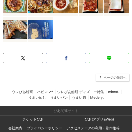
ページの先頭へ
ウレぴあ総研
|
ハピママ*
|
ウレぴあ総研 ディズニー特集
|
mimot.
|
うまいめし
|
うまいパン
|
うまい肉
|
Medery.
ぴあ関連サイト
チケットぴあ
ぴあ(アプリ&Web)
会社案内
プライバシーポリシー
アクセスデータの利用・著作権等