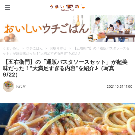
うまいめし
うまいめし
>
ウチごはん
>
お取り寄せ
>
【五右衛門】の「通販パスタソースセ
ット」が超美味だった！“大満足すぎる内容”を紹介♪
【五右衛門】の「通販パスタソースセット」が超美
味だった！“大満足すぎる内容”を紹介♪（写真
9/22）
おむぎ
2021.10.31 11:00