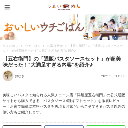
うまいめし
うまいめし
>
ウチごはん
>
お取り寄せ
>
【五右衛門】の「通販パスタソースセ
ット」が超美味だった！“大満足すぎる内容”を紹介♪
【五右衛門】の「通販パスタソースセット」が超美
味だった！“大満足すぎる内容”を紹介♪
おむぎ
2021.10.31 11:00
美味しいパスタで知られる人気チェーン店「洋麺屋五右衛門」の公式通販
サイトから購入できる「パスタソース4種ギフトセット」を徹底レビュ
ー！お家で簡単に本格パスタを再現＆お家だからこそできるパスタ以外の
使い方もご紹介します。