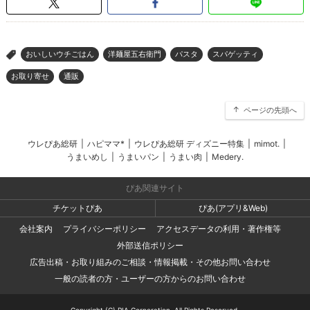
おいしいウチごはん
洋麺屋五右衛門
パスタ
スパゲッティ
>
お取り寄せ
通販
ページの先頭へ
ウレぴあ総研
|
ハピママ*
|
ウレぴあ総研 ディズニー特集
|
mimot.
|
うまいめし
|
うまいパン
|
うまい肉
|
Medery.
ぴあ関連サイト
チケットぴあ
ぴあ(アプリ&Web)
会社案内
プライバシーポリシー
アクセスデータの利用・著作権等
外部送信ポリシー
広告出稿・お取り組みのご相談・情報掲載・その他お問い合わせ
一般の読者の方・ユーザーの方からのお問い合わせ
Copyright (C) PIA Corporation. All Rights Reserved.