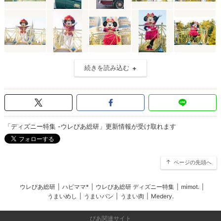
続きを読み込む
「ディズニー特集 -ウレぴあ総研」更新情報が受け取れます
ページの先頭へ
ウレぴあ総研
|
ハピママ*
|
ウレぴあ総研 ディズニー特集
|
mimot.
|
うまいめし
|
うまいパン
|
うまい肉
|
Medery.
ぴあ関連サイト