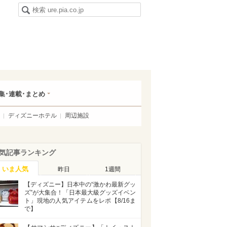
集･連載･まとめ
ディズニーホテル
周辺施設
気記事ランキング
いま人気
昨日
1週間
【ディズニー】日本中の“激かわ最新グッ
ズ”が大集合！「日本最大級グッズイベン
ト」現地の人気アイテムをレポ【8/16ま
で】