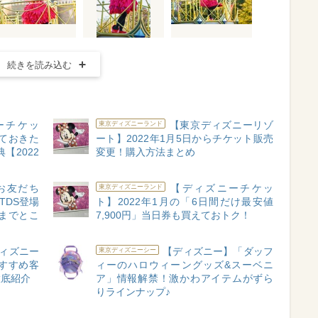
続きを読み込む
ーチケッ
【東京ディズニーリゾ
東京ディズニーランド
ておきた
ート】2022年1月5日からチケット販売
【2022
変更！購入方法まとめ
お友だち
【ディズニーチケッ
東京ディズニーランド
TDS登場
ト】2022年1月の「6日間だけ最安値
までとこ
7,900円」当日券も買えておトク！
ィズニー
【ディズニー】「ダッフ
東京ディズニーシー
すすめ客
ィーのハロウィーングッズ&スーベニ
徹底紹介
ア」情報解禁！激かわアイテムがずら
りラインナップ♪