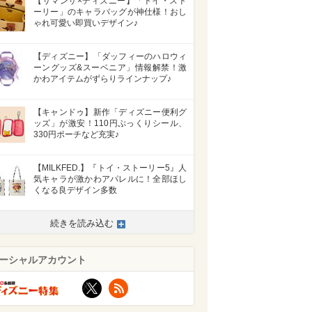
【サマンサ×ディズニー】「トイ・スト
ーリー」のキャラバッグが神仕様！おし
ゃれ可愛い即買いデザイン♪
【ディズニー】「ダッフィーのハロウィ
ーングッズ&スーベニア」情報解禁！激
かわアイテムがずらりラインナップ♪
【キャンドゥ】新作「ディズニー便利グ
ッズ」が激安！110円ぷっくりシール、
330円ポーチなど充実♪
【MILKFED.】『トイ・ストーリー5』人
気キャラが激かわアパレルに！全部ほし
くなる良デザイン多数
続きを読み込む
ーシャルアカウント
>
X
RSS