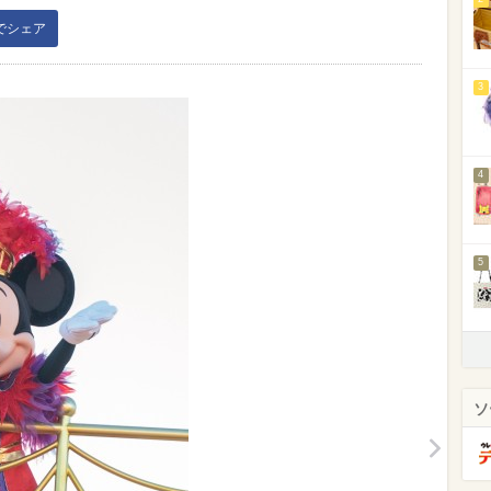
kでシェア
3
4
5
ソ