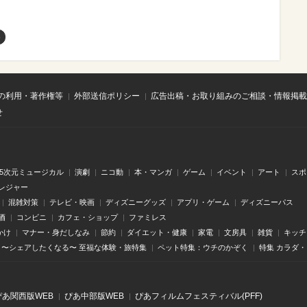
め
の利用・著作権等
外部送信ポリシー
広告出稿・お取り組みのご相談・情報掲載
せ
.5次元ミュージカル
演劇
ニコ動
本・マンガ
ゲーム
イベント
アート
スポ
レジャー
混雑対策
テレビ・映画
ディズニーグッズ
アプリ・ゲーム
ディズニーパス
酒
コンビニ
カフェ・ショップ
ファミレス
かけ
マナー・身だしなみ
節約
ダイエット・健康
家電
文房具
雑貨
キッチ
〜シェアしたくなる〜 至福な体験・旅特集
ペット特集：ウチのかぞく
特集 カラダ
ぴあ関⻄版WEB
ぴあ中部版WEB
ぴあフィルムフェスティバル(PFF)