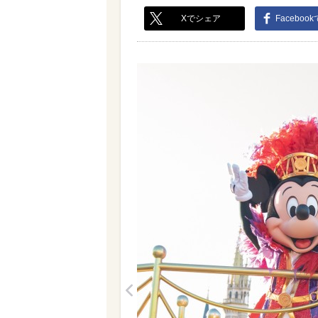
Xでシェア
Faceboo
<