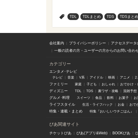
>
TDL
TDLまとめ
TDS
TDSまと
会社案内
プライバシーポリシー
アクセスデータ
一般の読者の方・ユーザーの方からのお問い合わ
カテゴリー
エンタメ･テレビ
テレビ
音楽
V系
アイドル
映画
アニメ
2
ファミリー
家庭
子ども
おしゃれ
おでかけ・
ディズニー
TDL
TDS
裏ワザ・攻略
混雑予想
グルメ･料理
スイーツ
食品
飲料
お菓子
お
ライフスタイル
生活・ライフハック
お金
おで
特集
・
連載
・
まとめ
特集『おいしいウチごはん』
ぴあ関連サイト
チケットぴあ
ぴあ(アプリ&Web)
BOOKぴあ