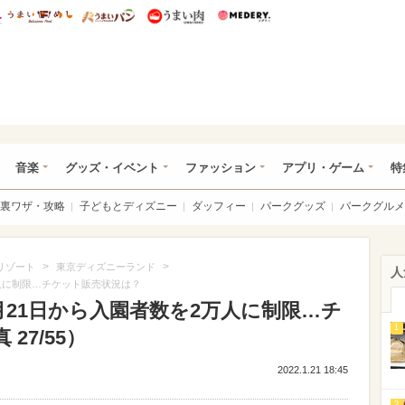
総研 ディズニー特集
mimot.
うまいめし
うまいパン
うまい肉
Medery.
ズニー特集 -ウレぴあ総研
音楽
グッズ・イベント
ファッション
アプリ・ゲーム
特
裏ワザ・攻略
子どもとディズニー
ダッフィー
パークグッズ
パークグルメ
>
>
リゾート
東京ディズニーランド
人
万人に制限…チケット販売状況は？
1月21日から入園者数を2万人に制限…チ
1
27/55）
2022.1.21 18:45
2