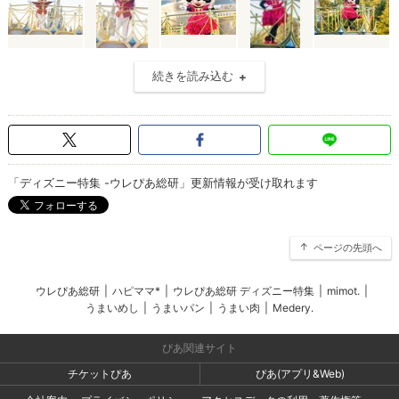
続きを読み込む
「ディズニー特集 -ウレぴあ総研」更新情報が受け取れます
ページの先頭へ
ウレぴあ総研
|
ハピママ*
|
ウレぴあ総研 ディズニー特集
|
mimot.
|
うまいめし
|
うまいパン
|
うまい肉
|
Medery.
ぴあ関連サイト
チケットぴあ
ぴあ(アプリ&Web)