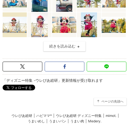
続きを読み込む
「ディズニー特集 -ウレぴあ総研」更新情報が受け取れます
ページの先頭へ
ウレぴあ総研
|
ハピママ*
|
ウレぴあ総研 ディズニー特集
|
mimot.
|
うまいめし
|
うまいパン
|
うまい肉
|
Medery.