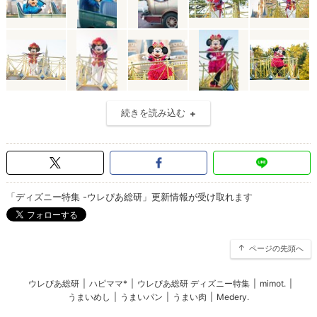
続きを読み込む
「ディズニー特集 -ウレぴあ総研」更新情報が受け取れます
ページの先頭へ
ウレぴあ総研
|
ハピママ*
|
ウレぴあ総研 ディズニー特集
|
mimot.
|
うまいめし
|
うまいパン
|
うまい肉
|
Medery.