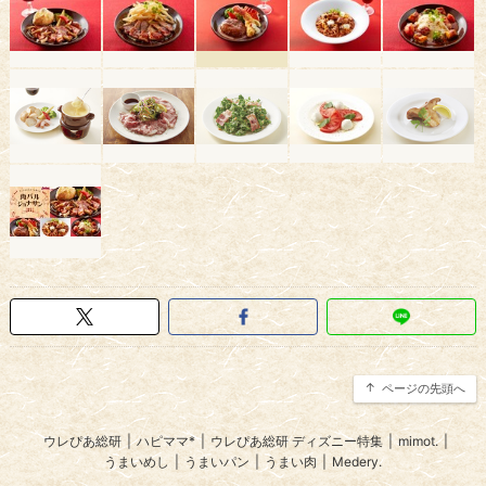
ページの先頭へ
ウレぴあ総研
|
ハピママ*
|
ウレぴあ総研 ディズニー特集
|
mimot.
|
うまいめし
|
うまいパン
|
うまい肉
|
Medery.