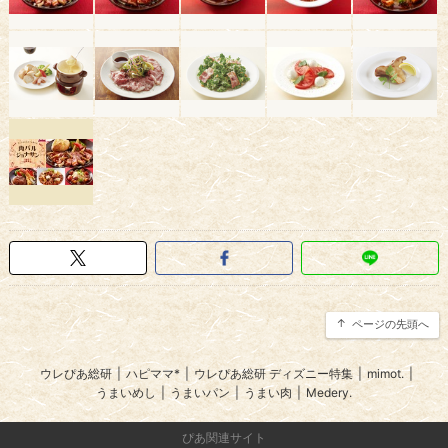
ページの先頭へ
ウレぴあ総研
|
ハピママ*
|
ウレぴあ総研 ディズニー特集
|
mimot.
|
うまいめし
|
うまいパン
|
うまい肉
|
Medery.
ぴあ関連サイト