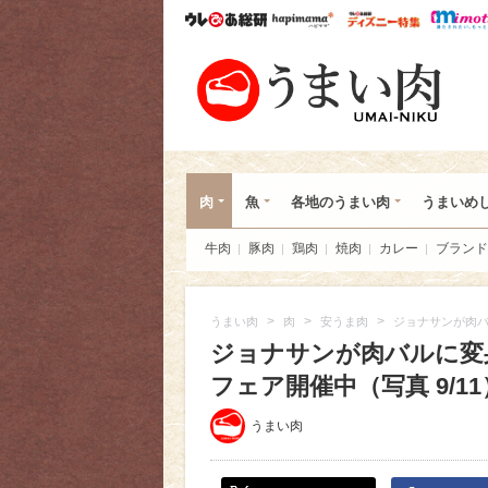
ウレぴあ総研
ハピママ*
ウレぴあ
うま
肉
魚
各地のうまい肉
うまいめ
牛肉
豚肉
鶏肉
焼肉
カレー
ブランド
>
>
>
うまい肉
肉
安うま肉
ジョナサンが肉バ
ジョナサンが肉バルに変身
フェア開催中（写真 9/11
うまい肉