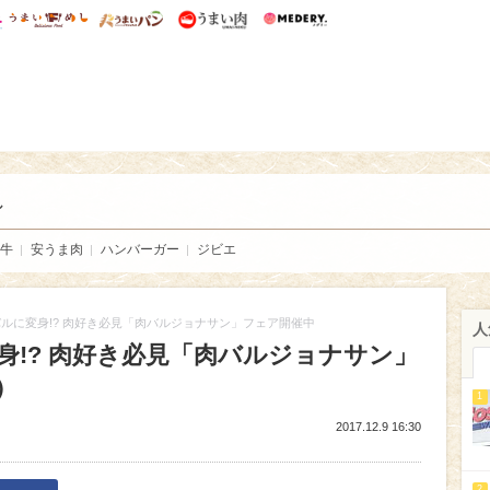
総研 ディズニー特集
mimot.
うまいめし
うまいパン
うまい肉
Medery.
い肉
し
牛
安うま肉
ハンバーガー
ジビエ
ルに変身!? 肉好き必見「肉バルジョナサン」フェア開催中
人
!? 肉好き必見「肉バルジョナサン」
）
1
2017.12.9 16:30
2