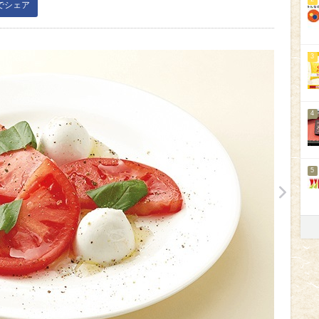
kでシェア
3
4
5