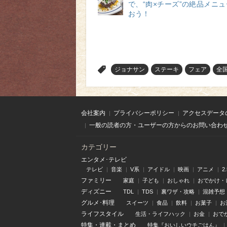
で、“肉×チーズ”の絶品メニ
おう！
>
ジョナサン
ステーキ
フェア
全
会社案内
プライバシーポリシー
アクセスデータ
一般の読者の方・ユーザーの方からのお問い合わ
カテゴリー
エンタメ･テレビ
テレビ
音楽
V系
アイドル
映画
アニメ
2
ファミリー
家庭
子ども
おしゃれ
おでかけ・
ディズニー
TDL
TDS
裏ワザ・攻略
混雑予想
グルメ･料理
スイーツ
食品
飲料
お菓子
お
ライフスタイル
生活・ライフハック
お金
おで
特集
・
連載
・
まとめ
特集『おいしいウチごはん』