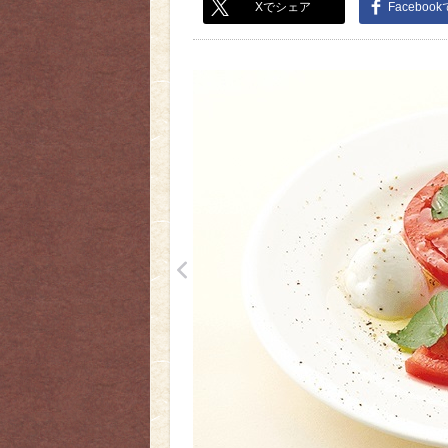
Xでシェア
Faceboo
<