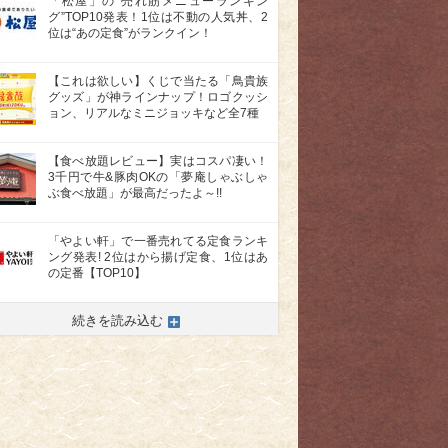
「松屋」の“売れ筋メニューランキン
グ”TOP10発表！1位は不動の人気丼、2
位は“あの定食”がランクイン！
【これは欲しい】くじで当たる「鳥貴族
グッズ」が神ラインナップ！ロゴクッシ
ョン、リアルなミニジョッキなど全7種
【食べ放題レビュー】実はコスパ凄い！
3千円で牛&豚肉OKの「夢庵しゃぶしゃ
ぶ食べ放題」が最高だったよ～!!
「やよい軒」で一番売れてる定食ランキ
ング発表! 2位はから揚げ定食、1位はあ
>
の定番【TOP10】
続きを読み込む