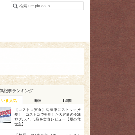
気記事ランキング
いま人気
昨日
1週間
【コストコ実食】冷凍庫にストック推
奨！「コストコで発見した大容量の冷凍
神グルメ」3品を実食レビュー【夏の救
世主】