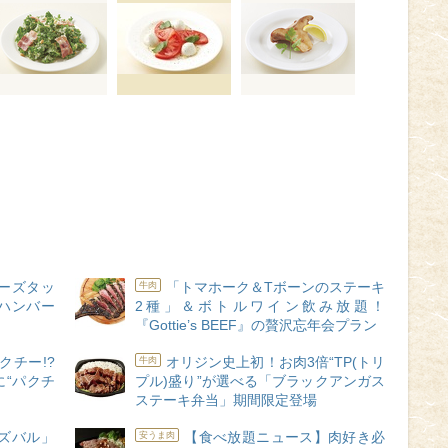
ーズタッ
「トマホーク＆Tボーンのステーキ
牛肉
ハンバー
2種」＆ボトルワイン飲み放題！
『Gottie’s BEEF』の贅沢忘年会プラン
クチー!?
オリジン史上初！お肉3倍“TP(トリ
牛肉
“パクチ
プル)盛り”が選べる「ブラックアンガス
ステーキ弁当」期間限定登場
ズバル」
【食べ放題ニュース】肉好き必
安うま肉