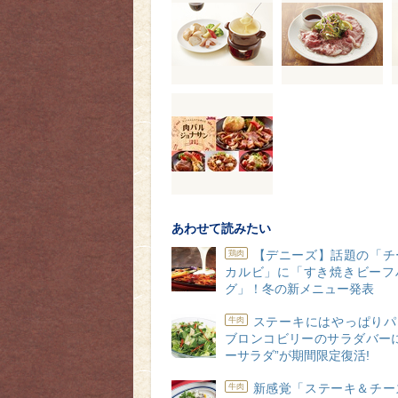
あわせて読みたい
【デニーズ】話題の「チ
鶏肉
カルビ」に「すき焼きビーフ
グ」！冬の新メニュー発表
ステーキにはやっぱりパ
牛肉
ブロンコビリーのサラダバーに
ーサラダ”が期間限定復活!
新感覚「ステーキ＆チー
牛肉