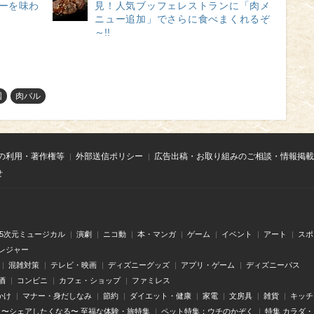
ューを味わ
見！人気ブッフェレストランに「肉メ
ニュー追加」でさらに食べまくれるぞ
～!!
国
肉バル
の利用・著作権等
外部送信ポリシー
広告出稿・お取り組みのご相談・情報掲載
せ
.5次元ミュージカル
演劇
ニコ動
本・マンガ
ゲーム
イベント
アート
スポ
レジャー
混雑対策
テレビ・映画
ディズニーグッズ
アプリ・ゲーム
ディズニーパス
酒
コンビニ
カフェ・ショップ
ファミレス
かけ
マナー・身だしなみ
節約
ダイエット・健康
家電
文房具
雑貨
キッチ
〜シェアしたくなる〜 至福な体験・旅特集
ペット特集：ウチのかぞく
特集 カラダ