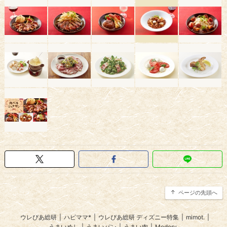
ページの先頭へ
ウレぴあ総研
|
ハピママ*
|
ウレぴあ総研 ディズニー特集
|
mimot.
|
うまいめし
|
うまいパン
|
うまい肉
|
Medery.