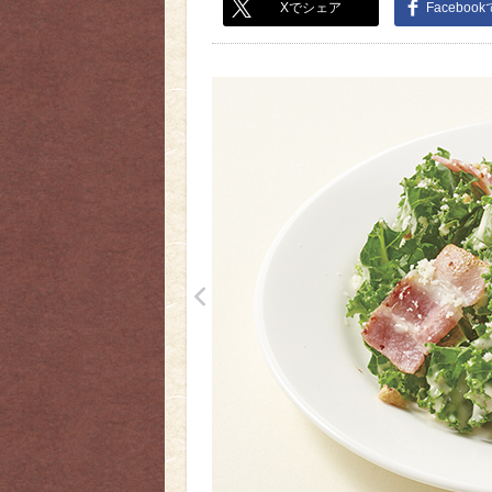
Xでシェア
Faceboo
<