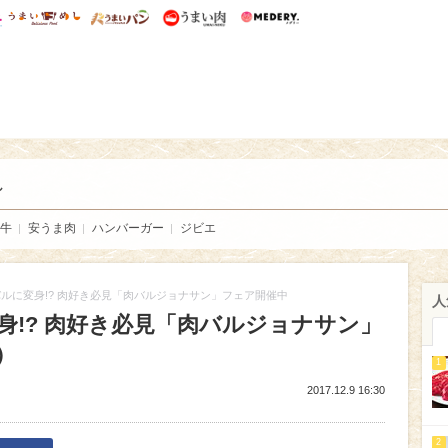
総研 ディズニー特集
mimot.
うまいめし
うまいパン
うまい肉
Medery.
い肉
し
牛
安うま肉
ハンバーガー
ジビエ
ルに変身!? 肉好き必見「肉バルジョナサン」フェア開催中
人
!? 肉好き必見「肉バルジョナサン」
）
1
2017.12.9 16:30
2