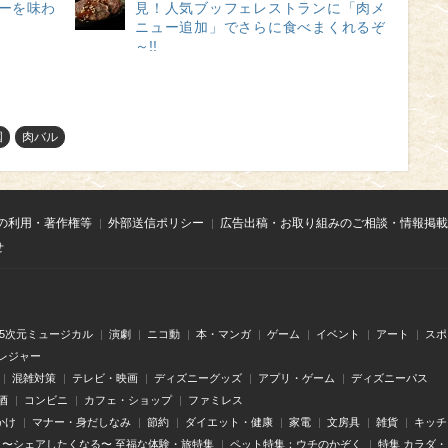
ューを味わ
見！人気ブッフェレストランに「肉メ
ニュー追加」でさらに食べまくれるぞ
～!!
国
肉バル
の利用・著作権等
外部送信ポリシー
広告出稿・お取り組みのご相談・情報掲載
せ
.5次元ミュージカル
演劇
ニコ動
本・マンガ
ゲーム
イベント
アート
スポ
レジャー
混雑対策
テレビ・映画
ディズニーグッズ
アプリ・ゲーム
ディズニーパス
酒
コンビニ
カフェ・ショップ
ファミレス
かけ
マナー・身だしなみ
節約
ダイエット・健康
家電
文房具
雑貨
キッチ
〜シェアしたくなる〜 至福な体験・旅特集
ペット特集：ウチのかぞく
特集 カラダ