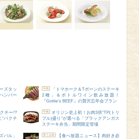
ーズタッ
「トマホーク＆Tボーンのステーキ
牛肉
ハンバー
2種」＆ボトルワイン飲み放題！
『Gottie’s BEEF』の贅沢忘年会プラン
クチー!?
オリジン史上初！お肉3倍“TP(トリ
牛肉
“パクチ
プル)盛り”が選べる「ブラックアンガス
ステーキ弁当」期間限定登場
ズバル」
【食べ放題ニュース】肉好き必
安うま肉