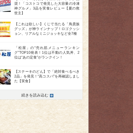
奨！「コストコで発見した大容量の冷凍
神グルメ」3品を実食レビュー【夏の救
世主】
【これは欲しい】くじで当たる「鳥貴族
グッズ」が神ラインナップ！ロゴクッシ
ョン、リアルなミニジョッキなど全7種
「松屋」の“売れ筋メニューランキン
グ”TOP10発表！1位は不動の人気丼、2
位は“あの定食”がランクイン！
【ステーキのどん】で「絶対食べるべき
2品」を発見！“高コスパ”を再確認しまし
>
た【実食】
続きを読み込む