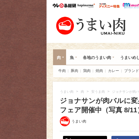
ウレぴあ総研
ハピママ*
ウレぴあ
うま
肉
魚
各地のうまい肉
うまいめ
牛肉
豚肉
鶏肉
焼肉
カレー
ブランド
>
>
>
うまい肉
肉
安うま肉
ジョナサンが肉バ
ジョナサンが肉バルに変身
フェア開催中（写真 8/11
うまい肉