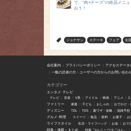
で、“肉×チーズ”の絶品メニ
おう！
>
ジョナサン
ステーキ
フェア
全
会社案内
プライバシーポリシー
アクセスデータ
一般の読者の方・ユーザーの方からのお問い合わ
カテゴリー
エンタメ･テレビ
テレビ
音楽
V系
アイドル
映画
アニメ
2
ファミリー
家庭
子ども
おしゃれ
おでかけ・
ディズニー
TDL
TDS
裏ワザ・攻略
混雑予想
グルメ･料理
スイーツ
食品
飲料
お菓子
お
ライフスタイル
生活・ライフハック
お金
おで
特集
・
連載
・
まとめ
特集『おいしいウチごはん』