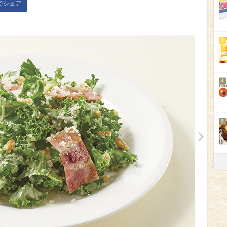
kでシェア
3
4
5