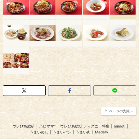
ページの先頭へ
ウレぴあ総研
|
ハピママ*
|
ウレぴあ総研 ディズニー特集
|
mimot.
|
うまいめし
|
うまいパン
|
うまい肉
|
Medery.