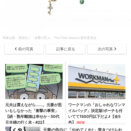
©諫山創・講談社／「進撃の巨人」The Final Season 製作委員会
前の写真
記事に戻る
次の写真