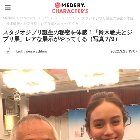
Medery. Character's
Medery. Character's
>
アニメ
>
TVアニメ
>
スタジオジブリ誕生の秘密を体感！
「鈴木敏夫とジブリ展」レアな展示がやってくる
スタジオジブリ誕生の秘密を体感！「鈴木敏夫とジ
ブリ展」レアな展示がやってくる（写真 7/9）
Lighthouse Editing
2022.3.23 15:07