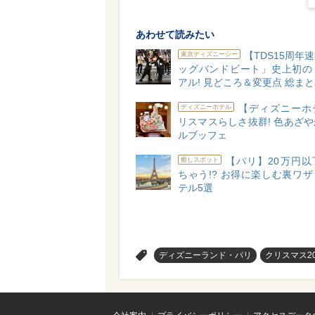
あわせて読みたい
【TDS15周年
東京ディズニーシー
ッグバンドビート」史上初の
アル! 見どころ＆変更点 総ま
【ディズニーホ
ディズニーホテル
リスマスらしさ抜群! 色あざ
ルブッフェ
【パリ】20万円以
癒しスポット
ちゃう!? お得に楽しむ裏ワ
テル5選
>
ディズニーランド・パリ
クリスマス20