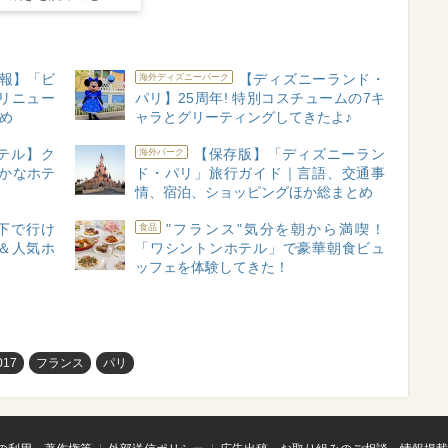
速報】「ビ
【ディズニーランド・
海外ディズニーパーク
リニュー
パリ】25周年! 特別コスチュームの7キ
とめ
ャラとグリーティングしてきたよ♪
テル】ク
【保存版】「ディズニーラン
海外パーク
やかなホテ
ド・パリ」旅行ガイド｜言語、交通事
情、宿泊、ショッピングほか総まとめ
下で行け
"フランス"気分を朝から満喫！
食品
ザ＆人気ホ
「ワシントンホテル」で豪華朝食ビュ
ッフェを体験してきた！
17
フランス
パリ