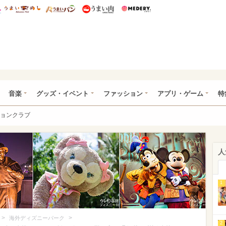
総研 ディズニー特集
mimot.
うまいめし
うまいパン
うまい肉
Medery.
ズニー特集 -ウレぴあ総研
音楽
グッズ・イベント
ファッション
アプリ・ゲーム
特
ョンクラブ
人
1
>
>
海外ディズニーパーク
2