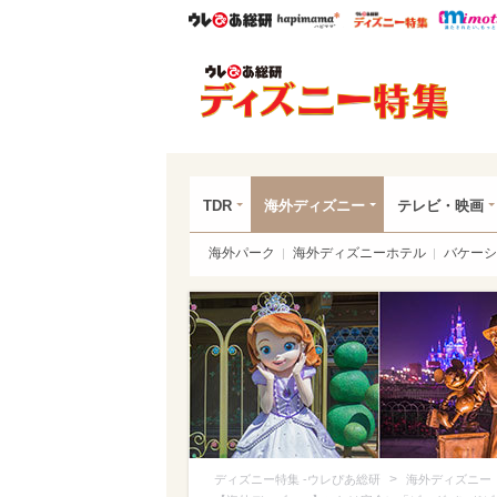
ウレぴあ総研
ハピママ*
ウレぴあ
ディ
TDR
海外ディズニー
テレビ・映画
海外パーク
海外ディズニーホテル
バケーシ
>
ディズニー特集 -ウレぴあ総研
海外ディズニー