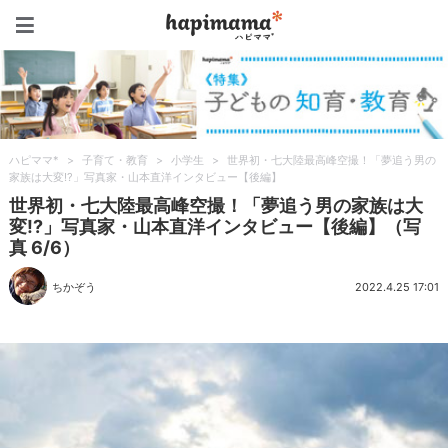
ハピママ*
ハピママ*
>
子育て・教育
>
小学生
>
世界初・七大陸最高峰空撮！「夢追う男の
家族は大変!?」写真家・山本直洋インタビュー【後編】
世界初・七大陸最高峰空撮！「夢追う男の家族は大
変!?」写真家・山本直洋インタビュー【後編】（写
真 6/6）
ちかぞう
2022.4.25 17:01