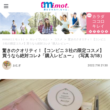
mimot.(ミモット)
mimot.(ミモット)
>
キレイでいたい
>
コスメ
>
驚きのクオリティ！【コンビニ
３社の限定コスメ】買うなら絶対コレ♪「購入レビュー」
驚きのクオリティ！【コンビニ３社の限定コスメ】
買うなら絶対コレ♪「購入レビュー」（写真 3/18）
おむぎ
2022.7.16 21:30