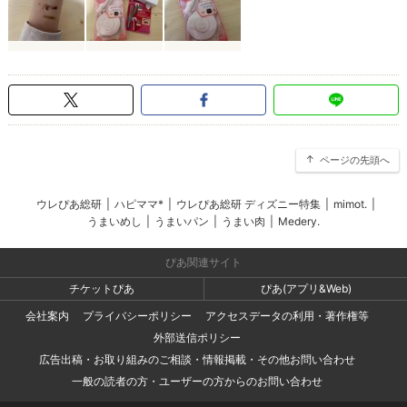
ページの先頭へ
ウレぴあ総研
|
ハピママ*
|
ウレぴあ総研 ディズニー特集
|
mimot.
|
うまいめし
|
うまいパン
|
うまい肉
|
Medery.
ぴあ関連サイト
チケットぴあ
ぴあ(アプリ&Web)
会社案内
プライバシーポリシー
アクセスデータの利用・著作権等
外部送信ポリシー
広告出稿・お取り組みのご相談・情報掲載・その他お問い合わせ
一般の読者の方・ユーザーの方からのお問い合わせ