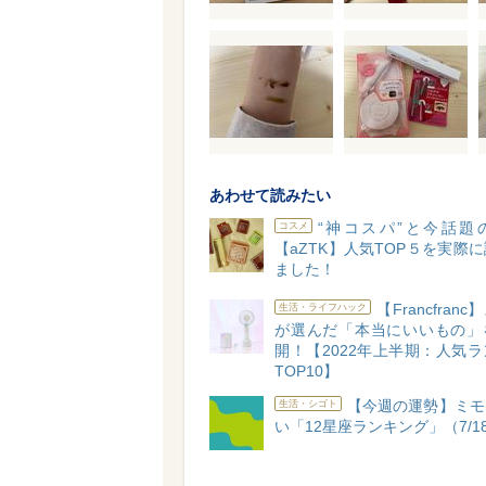
あわせて読みたい
“神コスパ”と今話題
コスメ
【aZTK】人気TOP５を実際
ました！
【Francfran
生活・ライフハック
が選んだ「本当にいいもの」
開！【2022年上半期：人気
TOP10】
【今週の運勢】ミモ
生活・シゴト
い「12星座ランキング」（7/18-