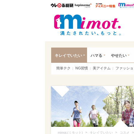
ウレぴあ総研
ハピママ*
ウレぴあ
mim
キレイでいたい
ハマる
やせたい
簡単テク
NG習慣
美アイテム
ファッショ
>
>
>
mimot.(ミモット)
キレイでいたい
コスメ