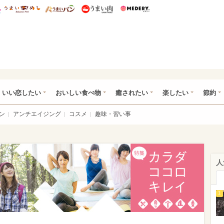
総研 ディズニー特集
mimot.
うまいめし
うまいパン
うまい肉
Medery.
ot.(ミモット)
いい恋したい
おいしい食べ物
癒されたい
楽したい
節約
ン
アンチエイジング
コスメ
趣味・習い事
人
1