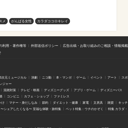
スメ
がんばる女性
カラダココロキレイ
の利用・著作権等
外部送信ポリシー
広告出稿・お取り組みのご相談・情報掲載
せ
.5次元ミュージカル
演劇
ニコ動
本・マンガ
ゲーム
イベント
アート
スポ
レジャー
混雑対策
テレビ・映画
ディズニーグッズ
アプリ・ゲーム
ディズニーパス
酒
コンビニ
カフェ・ショップ
ファミレス
かけ
マナー・身だしなみ
節約
ダイエット・健康
家電
文房具
雑貨
キッチ
〜シェアしたくなる〜 至福な体験・旅特集
ペット特集：ウチのかぞく
特集 カラダ