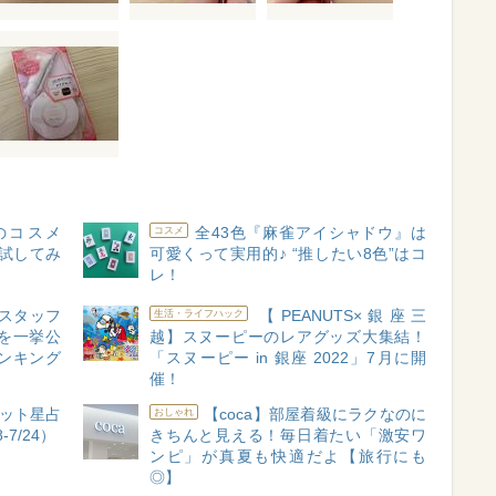
のコスメ
全43色『麻雀アイシャドウ』は
コスメ
に試してみ
可愛くって実用的♪ “推したい8色”はコ
レ！
c】スタッフ
【PEANUTS×銀座三
生活・ライフハック
を一挙公
越】スヌーピーのレアグッズ大集結！
ランキング
「スヌーピー in 銀座 2022」7月に開
催！
ット星占
【coca】部屋着級にラクなのに
おしゃれ
7/24）
きちんと見える！毎日着たい「激安ワ
ンピ」が真夏も快適だよ【旅行にも
◎】