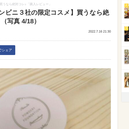
買うなら絶対コレ♪「購入レビュー」
2
ンビニ３社の限定コスメ】買うなら絶
写真 4/18）
3
2022.7.16 21:30
kでシェア
4
5