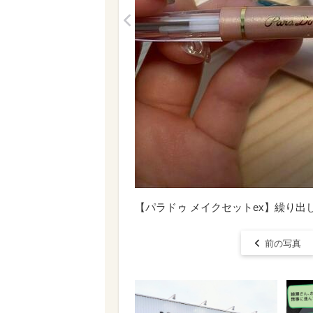
<
【パラドゥ メイクセットex】繰り出
前の写真