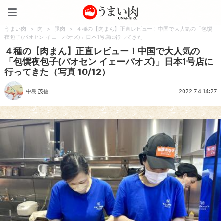
うまい肉
うまい肉
>
肉
>
豚肉
>
４種の【肉まん】正直レビュー！中国で大人気の「包馔
夜包子(パオセン イェーパオズ)」日本1号店に行ってきた
４種の【肉まん】正直レビュー！中国で大人気の
「包馔夜包子(パオセン イェーパオズ)」日本1号店に
行ってきた（写真 10/12）
中島 茂信
2022.7.4 14:27