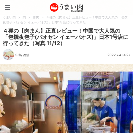
うまい肉
うまい肉
>
肉
>
豚肉
>
４種の【肉まん】正直レビュー！中国で大人気の「包馔
夜包子(パオセン イェーパオズ)」日本1号店に行ってきた
４種の【肉まん】正直レビュー！中国で大人気の
「包馔夜包子(パオセン イェーパオズ)」日本1号店に
行ってきた（写真 11/12）
中島 茂信
2022.7.4 14:27