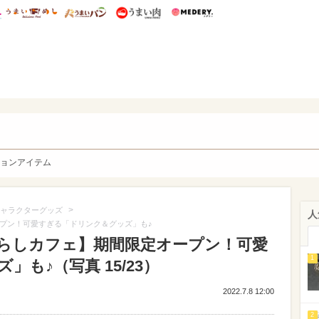
総研 ディズニー特集
mimot.
うまいめし
うまいパン
うまい肉
Medery.
y. Character's
ョンアイテム
>
ャラクターグッズ
人
ープン！可愛すぎる「ドリンク＆グッズ」も♪
ぐらしカフェ】期間限定オープン！可愛
1
も♪（写真 15/23）
2022.7.8 12:00
2