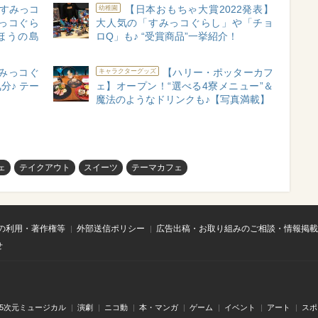
 すみっコ
【日本おもちゃ大賞2022発表】
幼稚園
っコぐら
大人気の「すみっコぐらし」や「チョ
ほうの島
ロQ」も♪ “受賞商品”一挙紹介！
みっコぐ
【ハリー・ポッターカフ
キャラクターグッズ
分♪ テー
ェ】オープン！“選べる4寮メニュー”＆
魔法のようなドリンクも♪【写真満載】
ェ
テイクアウト
スイーツ
テーマカフェ
の利用・著作権等
外部送信ポリシー
広告出稿・お取り組みのご相談・情報掲載
せ
.5次元ミュージカル
演劇
ニコ動
本・マンガ
ゲーム
イベント
アート
スポ