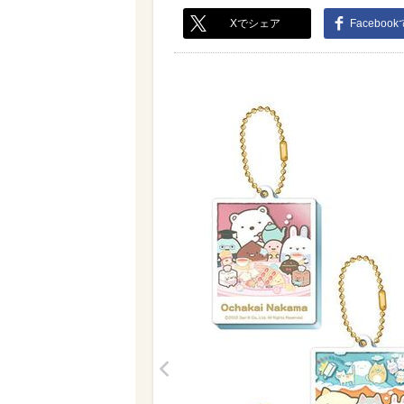
Xでシェア
Faceboo
<