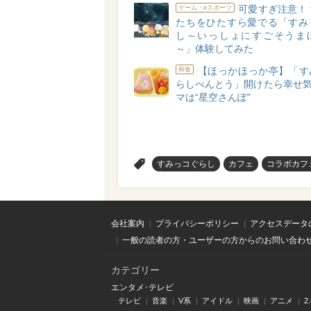
可愛すぎ注意！
ゲーム・eスポーツ
たちをひたすら愛でる「すみ
し～いっしょにすごそうま
～」体験してみた
【ほっかほっか亭】「す
和食
らしべんとう」開けたら幸せ気
マは“星空さんぽ”
>
すみっコぐらし
カフェ
コラボカフ
会社案内
プライバシーポリシー
アクセスデータ
一般の読者の方・ユーザーの方からのお問い合わ
カテゴリー
エンタメ･テレビ
テレビ
音楽
V系
アイドル
映画
アニメ
2