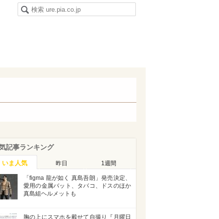
気記事ランキング
いま人気
昨日
1週間
「figma 龍が如く 真島吾朗」発売決定、
愛用の金属バット、タバコ、ドスのほか
真島組ヘルメットも
胸の上にスマホを載せて自撮り『月曜日