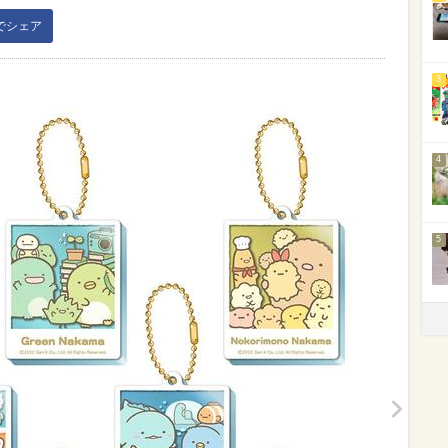
kでシェア
3
4
5