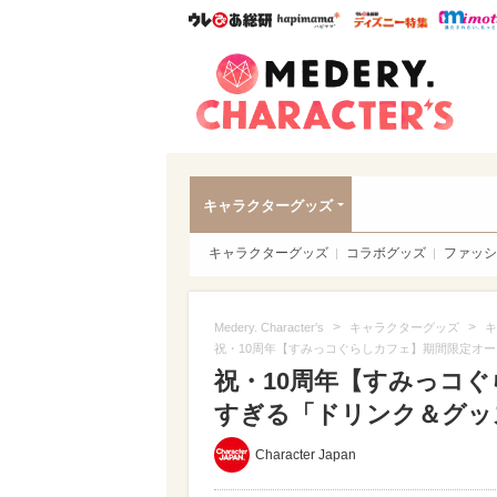
ウレぴあ総研
ハピママ*
ウレぴあ
Meder
キャラクターグッズ
キャラクターグッズ
コラボグッズ
ファッシ
>
>
Medery. Character's
キャラクターグッズ
キ
祝・10周年【すみっコぐらしカフェ】期間限定オ
祝・10周年【すみっコ
すぎる「ドリンク＆グッズ」
Character Japan