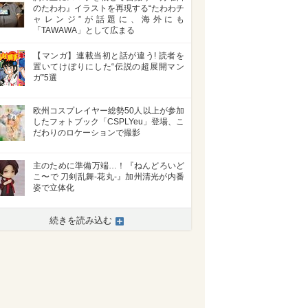
のたわわ』イラストを再現する“たわわチ
ャレンジ”が話題に、海外にも
「TAWAWA」として広まる
【マンガ】連載当初と話が違う! 読者を
置いてけぼりにした“伝説の超展開マン
ガ”5選
欧州コスプレイヤー総勢50人以上が参加
したフォトブック「CSPLYeu」登場、こ
だわりのロケーションで撮影
主のために準備万端…！『ねんどろいど
こ〜で 刀剣乱舞-花丸-』加州清光が内番
姿で立体化
続きを読み込む
>