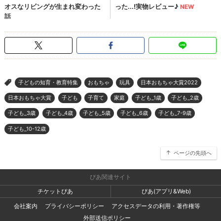
子どもの知育・教育特集
おもちゃ
玩具
日本おもちゃ大賞2022
>
日本おもちゃ大賞
子ども
子育て
家庭
子ども_1歳
子ども_2歳
子ども_3歳
子ども_4歳
子ども_5歳
子ども_6歳
子ども_7-9歳
子ども_10-12歳
ページの先頭へ
ぴあ関連サイト
チケットぴあ
ぴあ(アプリ&Web)
会社案内
プライバシーポリシー
アクセスデータの利用・著作権等
外部送信ポリシー