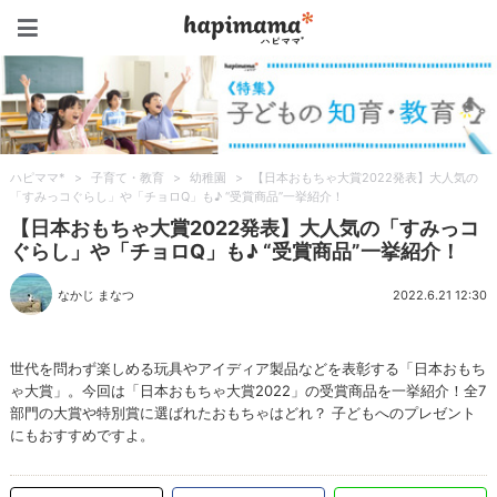
ハピママ*
ハピママ*
>
子育て・教育
>
幼稚園
>
【日本おもちゃ大賞2022発表】大人気の
「すみっコぐらし」や「チョロQ」も♪ “受賞商品”一挙紹介！
【日本おもちゃ大賞2022発表】大人気の「すみっコ
ぐらし」や「チョロQ」も♪ “受賞商品”一挙紹介！
なかじ まなつ
2022.6.21 12:30
世代を問わず楽しめる玩具やアイディア製品などを表彰する「日本おもち
ゃ大賞」。今回は「日本おもちゃ大賞2022」の受賞商品を一挙紹介！全7
部門の大賞や特別賞に選ばれたおもちゃはどれ？ 子どもへのプレゼント
にもおすすめですよ。