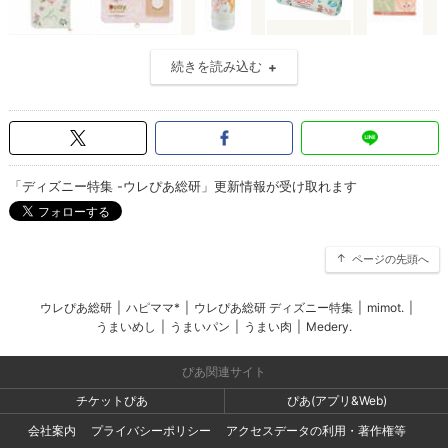
続きを読み込む
「ディズニー特集 -ウレぴあ総研」更新情報が受け取れます
ページの先頭へ
ウレぴあ総研
|
ハピママ*
|
ウレぴあ総研 ディズニー特集
|
mimot.
|
うまいめし
|
うまいパン
|
うまい肉
|
Medery.
ぴあ関連サイト
チケットぴあ
ぴあ(アプリ&Web)
会社案内
プライバシーポリシー
アクセスデータの利用・著作権等