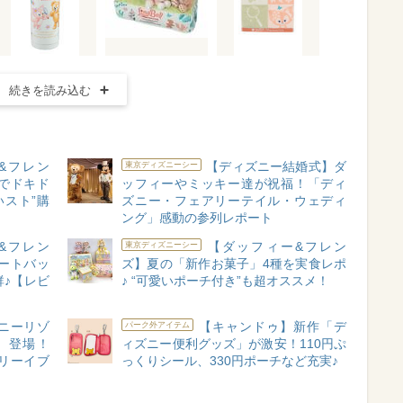
続きを読み込む
&フレン
【ディズニー結婚式】ダ
東京ディズニーシー
でドキド
ッフィーやミッキー達が祝福！「ディ
いスト”購
ズニー・フェアリーテイル・ウェディ
ング」感動の参列レポート
&フレン
【ダッフィー&フレン
東京ディズニーシー
ートバッ
ズ】夏の「新作お菓子」4種を実食レポ
♪【レビ
♪ “可愛いポーチ付き”も超オススメ！
ニーリゾ
【キャンドゥ】新作「デ
パーク外アイテム
』登場！
ィズニー便利グッズ」が激安！110円ぷ
リーイブ
っくりシール、330円ポーチなど充実♪