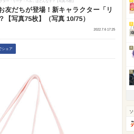
クター「リーナ・ベル」はどんな子？【写真75枚】
お友だちが登場！新キャラクター「リ
写真75枚】（写真 10/75）
3
2022.7.6 17:25
4
kでシェア
5
ソ