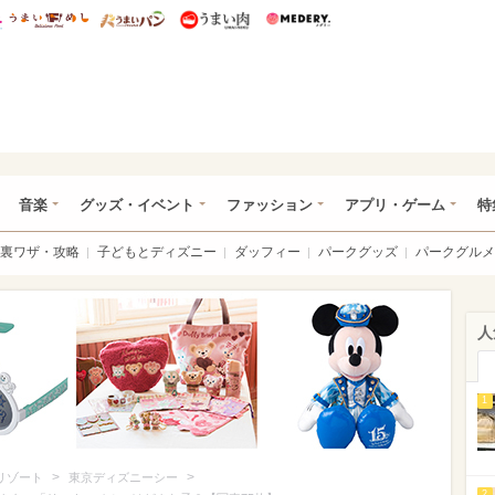
総研 ディズニー特集
mimot.
うまいめし
うまいパン
うまい肉
Medery.
ズニー特集 -ウレぴあ総研
音楽
グッズ・イベント
ファッション
アプリ・ゲーム
特
裏ワザ・攻略
子どもとディズニー
ダッフィー
パークグッズ
パークグルメ
人
1
>
>
リゾート
東京ディズニーシー
2