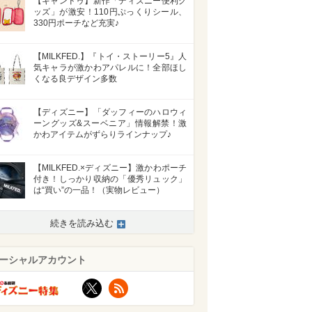
【キャンドゥ】新作「ディズニー便利グ
ッズ」が激安！110円ぷっくりシール、
330円ポーチなど充実♪
【MILKFED.】『トイ・ストーリー5』人
気キャラが激かわアパレルに！全部ほし
くなる良デザイン多数
【ディズニー】「ダッフィーのハロウィ
ーングッズ&スーベニア」情報解禁！激
かわアイテムがずらりラインナップ♪
【MILKFED.×ディズニー】激かわポーチ
付き！しっかり収納の「優秀リュック」
は“買い”の一品！（実物レビュー）
続きを読み込む
ーシャルアカウント
X
RSS