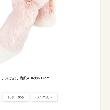
しっぽ含む)縦約41×横約17cm
記事に戻る
次の写真