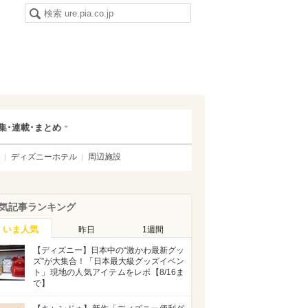
集･連載･まとめ
ディズニーホテル
周辺施設
気記事ランキング
いま人気
昨日
1週間
【ディズニー】日本中の“激かわ最新グッ
ズ”が大集合！「日本最大級グッズイベン
ト」現地の人気アイテムをレポ【8/16ま
で】